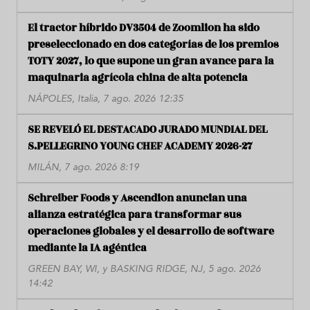
El tractor híbrido DV3504 de Zoomlion ha sido
preseleccionado en dos categorías de los premios
TOTY 2027, lo que supone un gran avance para la
maquinaria agrícola china de alta potencia
NÁPOLES, Italia, 7 ago. 2026 12:35
SE REVELÓ EL DESTACADO JURADO MUNDIAL DEL
S.PELLEGRINO YOUNG CHEF ACADEMY 2026-27
MILÁN, 7 ago. 2026 8:19
Schreiber Foods y Ascendion anuncian una
alianza estratégica para transformar sus
operaciones globales y el desarrollo de software
mediante la IA agéntica
GREEN BAY, WI, y BASKING RIDGE, NJ, 5 ago. 2026
14:42