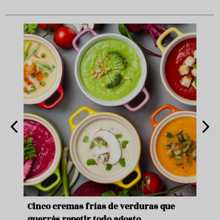
de
Cinco cremas frías de verduras que
Ni s
querrás repetir todo agosto
prep