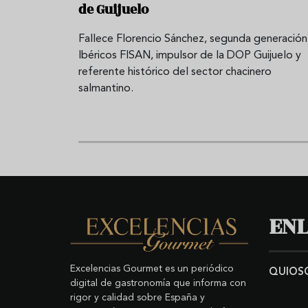
de Guijuelo
Fallece Florencio Sánchez, segunda generación
Ibéricos FISAN, impulsor de la DOP Guijuelo y
referente histórico del sector chacinero
salmantino.
ENL
Excelencias Gourmet es un periódico
QUIOS
digital de gastronomía que informa con
rigor y calidad sobre España y