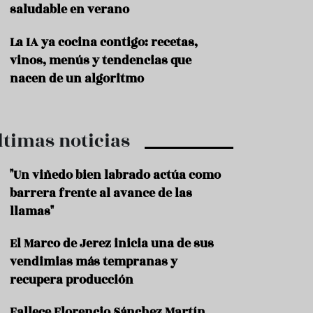
saludable en verano
P
r
La IA ya cocina contigo: recetas,
o
vinos, menús y tendencias que
d
u
nacen de un algoritmo
c
t
o
ltimas noticias
T
r
a
"Un viñedo bien labrado actúa como
d
barrera frente al avance de las
i
c
llamas"
i
o
El Marco de Jerez inicia una de sus
n
vendimias más tempranas y
e
s
recupera producción
R
Fallece Florencio Sánchez Martín,