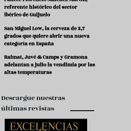
e
s
referente histórico del sector
t
ibérico de Guijuelo
a
u
San Miguel Low, la cerveza de 2,7
r
a
grados que quiere abrir una nueva
n
categoría en España
t
e
s
Raimat, Juvé & Camps y Gramona
adelantan a julio la vendimia por las
F
altas temperaturas
o
r
m
a
c
Descargue nuestras
i
ó
últimas revistas
n
C
o