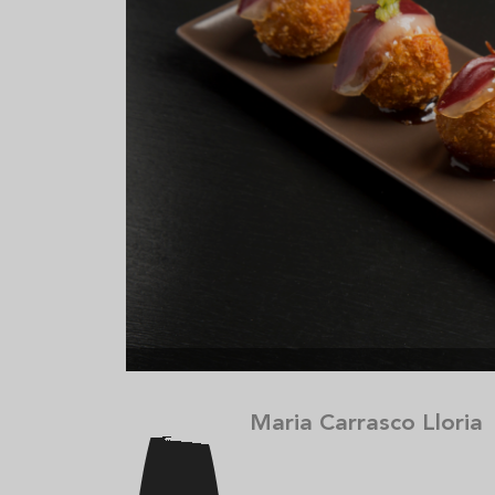
Aceitunas: el aperitivo estrella
Sopa fría d
del verano
que querrás
verano
Maria Carrasco Lloria