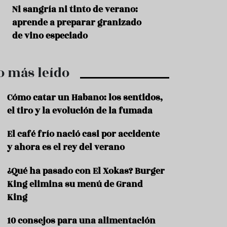
r
t
s
Ni sangría ni tinto de verano:
Aceitunas: el ape
r
o
aprende a preparar granizado
del verano
o
t
de vino especiado
u
r
i
o más leído
s
m
o
Cómo catar un Habano: los sentidos,
R
el tiro y la evolución de la fumada
e
c
El café frío nació casi por accidente
e
y ahora es el rey del verano
t
a
s
¿Qué ha pasado con El Xokas? Burger
King elimina su menú de Grand
S
a
King
l
u
10 consejos para una alimentación
d