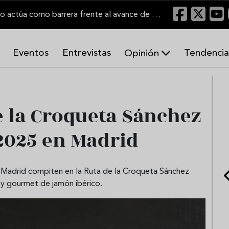
"Un viñedo bien labrado actúa como barrera frente al avance de las llamas"
Eventos
Entrevistas
Tendencia
Opinión
A
r
m
o
e la Croqueta Sánchez
n
í
2025 en Madrid
a
s
 de Madrid compiten en la Ruta de la Croqueta Sánchez
s y gourmet de jamón ibérico.