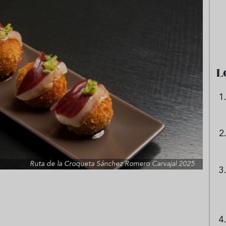
e sandía: el plato
Cinco cremas frías de verdura
 repetir todo el
que querrás repetir todo agost
L
Ruta de la Croqueta Sánchez Romero Carvajal 2025