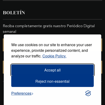
BOLETÍN
Reciba completamente gratis nuestro Periódico Digital
semanal
We use cookies on our site to enhance your user
SUSCRIBIRSE
experience, provide personalized content, and
analyze our traffic.
Cookie Policy.
CANCELAR SUSCRIPCIÓN
Accept all
Reject non-essential
Copyright © 2011-2026. Excelencias Gourmet. Todos los derechos
Preferences
reservados. Desarrollado por
Grupo Excelencias
.