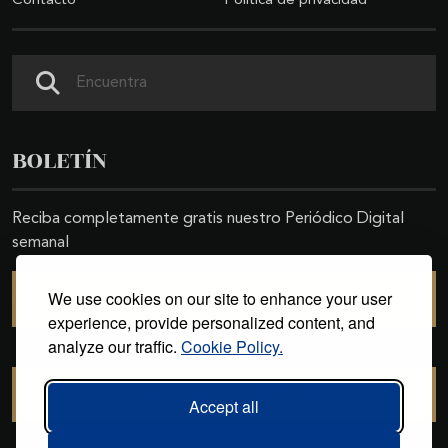
Contacto
Política de privacidad
Buscar
BOLETÍN
Reciba completamente gratis nuestro Periódico Digital
semanal
We use cookies on our site to enhance your user
SUSCRIBIRSE
experience, provide personalized content, and
analyze our traffic.
Cookie Policy.
CANCELAR SUSCRIPCIÓN
Accept all