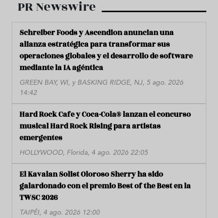
PR Newswire
Schreiber Foods y Ascendion anuncian una
alianza estratégica para transformar sus
operaciones globales y el desarrollo de software
mediante la IA agéntica
GREEN BAY, WI, y BASKING RIDGE, NJ, 5 ago. 2026
14:42
Hard Rock Cafe y Coca-Cola® lanzan el concurso
musical Hard Rock Rising para artistas
emergentes
HOLLYWOOD, Florida, 4 ago. 2026 22:05
El Kavalan Solist Oloroso Sherry ha sido
galardonado con el premio Best of the Best en la
TWSC 2026
TAIPÉI, 4 ago. 2026 12:00