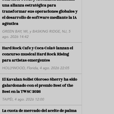
una alianza estratégica para
transformar sus operaciones globales y
el desarrollo de software mediante la IA
agéntica
GREEN BAY, WI, y BASKING RIDGE, NJ, 5
ago. 2026 14:42
Hard Rock Cafe y Coca-Cola® lanzan el
concurso musical Hard Rock Rising
para artistas emergentes
HOLLYWOOD, Florida, 4 ago. 2026 22:05
El Kavalan Solist Oloroso Sherry ha sido
galardonado con el premio Best of the
Best en la TWSC 2026
TAIPÉI, 4 ago. 2026 12:00
La cuota de mercado del aceite de palma