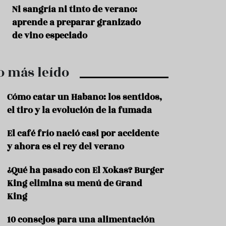
r
t
s
Ni sangría ni tinto de verano:
Aceitunas: el ape
r
o
aprende a preparar granizado
del verano
o
t
de vino especiado
u
r
i
o más leído
s
m
o
Cómo catar un Habano: los sentidos,
R
el tiro y la evolución de la fumada
e
c
El café frío nació casi por accidente
e
y ahora es el rey del verano
t
a
s
¿Qué ha pasado con El Xokas? Burger
King elimina su menú de Grand
S
a
King
l
u
10 consejos para una alimentación
d