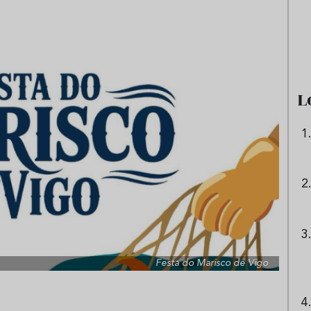
e sandía: el plato
Cinco cremas frías de verdura
 repetir todo el
que querrás repetir todo agost
L
Festa do Marisco de Vigo