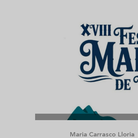
Aceitunas: el aperitivo estrella
Sopa fría d
del verano
que querrás
verano
Maria Carrasco Lloria