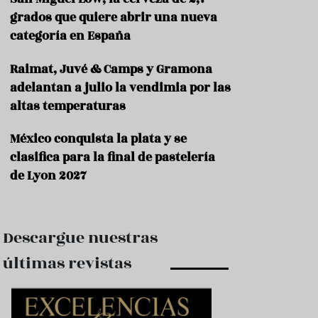
e
s
grados que quiere abrir una nueva
t
categoría en España
a
u
Raimat, Juvé & Camps y Gramona
r
a
adelantan a julio la vendimia por las
n
altas temperaturas
t
e
s
México conquista la plata y se
clasifica para la final de pastelería
F
de Lyon 2027
o
r
m
a
c
Descargue nuestras
i
ó
últimas revistas
n
C
o