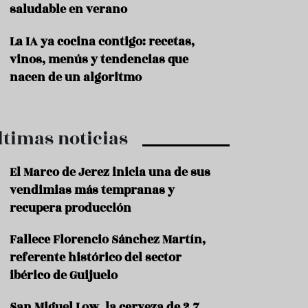
saludable en verano
P
r
La IA ya cocina contigo: recetas,
o
vinos, menús y tendencias que
d
u
nacen de un algoritmo
c
t
o
ltimas noticias
T
r
a
El Marco de Jerez inicia una de sus
d
vendimias más tempranas y
i
c
recupera producción
i
o
Fallece Florencio Sánchez Martín,
n
referente histórico del sector
e
s
ibérico de Guijuelo
R
San Miguel Low, la cerveza de 2,7