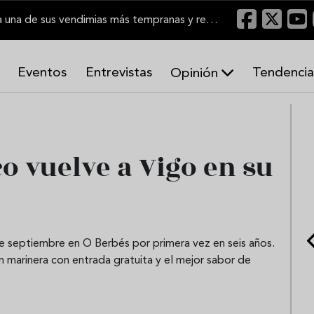
El Marco de Jerez inicia una de sus vendimias más tempranas y recupera producción
Eventos
Entrevistas
Tendencia
Opinión
A
r
m
o
co vuelve a Vigo en su
n
í
a
s
de septiembre en O Berbés por primera vez en seis años.
ón marinera con entrada gratuita y el mejor sabor de