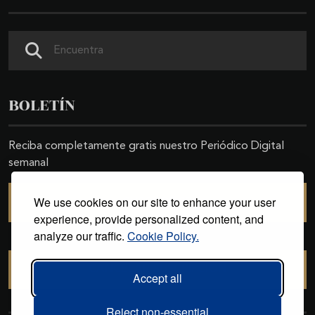
Buscar
BOLETÍN
Reciba completamente gratis nuestro Periódico Digital
semanal
We use cookies on our site to enhance your user
SUSCRIBIRSE
experience, provide personalized content, and
analyze our traffic.
Cookie Policy.
CANCELAR SUSCRIPCIÓN
Accept all
Reject non-essential