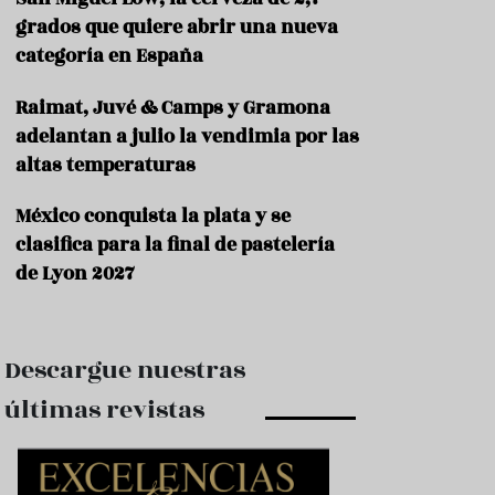
e
s
grados que quiere abrir una nueva
t
categoría en España
a
u
Raimat, Juvé & Camps y Gramona
r
a
adelantan a julio la vendimia por las
n
altas temperaturas
t
e
s
México conquista la plata y se
clasifica para la final de pastelería
F
de Lyon 2027
o
r
m
a
c
Descargue nuestras
i
ó
últimas revistas
n
C
o