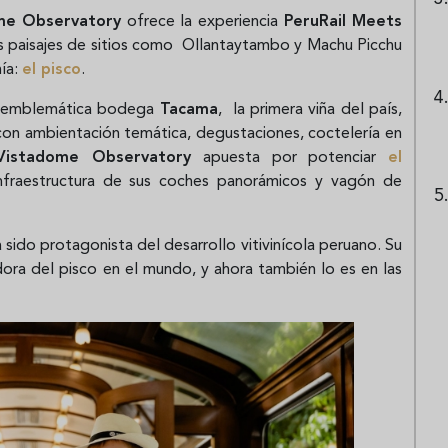
me Observatory
ofrece la experiencia
PeruRail Meets
los paisajes de sitios como Ollantaytambo y Machu Picchu
mía:
el pisco
.
la emblemática bodega
Tacama
, la primera viña del país,
o con ambientación temática, degustaciones, coctelería en
Vistadome Observatory
apuesta por potenciar
el
nfraestructura de sus coches panorámicos y vagón de
a sido protagonista del desarrollo vitivinícola peruano. Su
ra del pisco en el mundo, y ahora también lo es en las