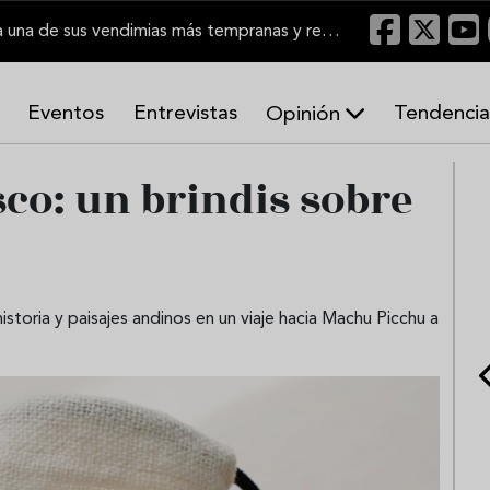
El Marco de Jerez inicia una de sus vendimias más tempranas y recupera producción
Eventos
Entrevistas
Tendencia
Opinión
A
sco: un brindis sobre
r
m
o
n
í
a
s
istoria y paisajes andinos en un viaje hacia Machu Picchu a