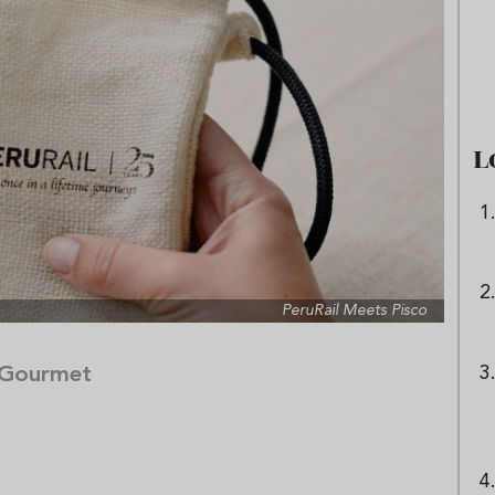
e sandía: el plato
Cinco cremas frías de verdura
 repetir todo el
que querrás repetir todo agost
L
PeruRail Meets Pisco
 Gourmet