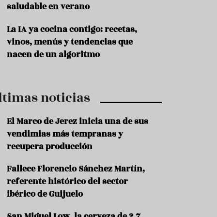
saludable en verano
P
r
La IA ya cocina contigo: recetas,
o
vinos, menús y tendencias que
d
u
nacen de un algoritmo
c
t
o
ltimas noticias
T
r
a
El Marco de Jerez inicia una de sus
d
vendimias más tempranas y
i
c
recupera producción
i
o
Fallece Florencio Sánchez Martín,
n
referente histórico del sector
e
s
ibérico de Guijuelo
R
San Miguel Low, la cerveza de 2,7