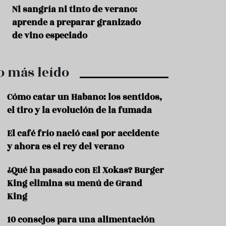
r
t
s
Ni sangría ni tinto de verano:
Aceitunas: el ape
r
o
aprende a preparar granizado
del verano
o
t
de vino especiado
u
r
i
o más leído
s
m
o
Cómo catar un Habano: los sentidos,
R
el tiro y la evolución de la fumada
e
c
El café frío nació casi por accidente
e
y ahora es el rey del verano
t
a
s
¿Qué ha pasado con El Xokas? Burger
King elimina su menú de Grand
S
a
King
l
u
10 consejos para una alimentación
d