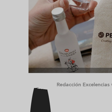
Aceitunas: el aperitivo estrella
Sopa fría d
del verano
que querrás
verano
Redacción Excelencias