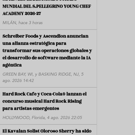
MUNDIAL DEL S.PELLEGRINO YOUNG CHEF
ACADEMY 2026-27
MILÁN, hace 3 horas
Schreiber Foods y Ascendion anuncian
una alianza estratégica para
transformar sus operaciones globales y
el desarrollo de software mediante la IA
agéntica
GREEN BAY, WI, y BASKING RIDGE, NJ, 5
ago. 2026 14:42
Hard Rock Cafe y Coca-Cola® lanzan el
concurso musical Hard Rock Rising
para artistas emergentes
HOLLYWOOD, Florida, 4 ago. 2026 22:05
El Kavalan Solist Oloroso Sherry ha sido