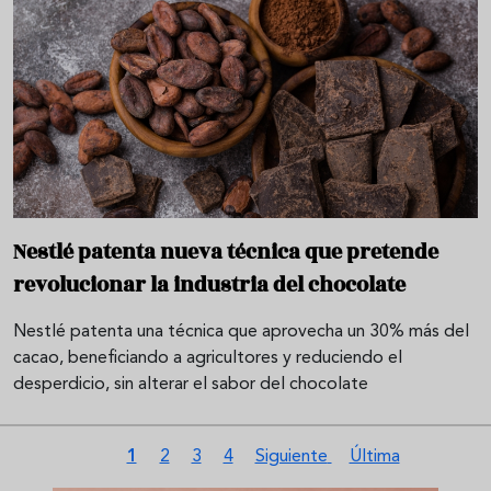
Nestlé patenta nueva técnica que pretende
revolucionar la industria del chocolate
Nestlé patenta una técnica que aprovecha un 30% más del
cacao, beneficiando a agricultores y reduciendo el
desperdicio, sin alterar el sabor del chocolate
Paginación
Página actual
Página
Página
Página
Siguiente página
Última página
1
2
3
4
Siguiente
Última