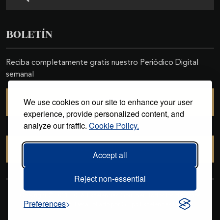
BOLETÍN
Reciba completamente gratis nuestro Periódico Digital
semanal
We use cookies on our site to enhance your user
SUSCRIBIRSE
experience, provide personalized content, and
analyze our traffic.
Cookie Policy.
CANCELAR SUSCRIPCIÓN
Accept all
Reject non-essential
Copyright © 2011-2026. Excelencias Gourmet. Todos los derechos
Preferences
reservados. Desarrollado por
Grupo Excelencias
.