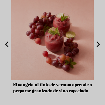
e
Ni sangría ni tinto de verano: aprende a
Acei
preparar granizado de vino especiado
vera