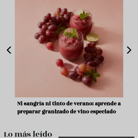
e
Ni sangría ni tinto de verano: aprende a
Acei
preparar granizado de vino especiado
vera
Lo más leído