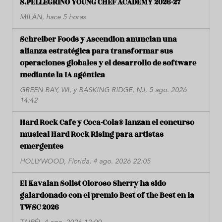
S.PELLEGRINO YOUNG CHEF ACADEMY 2026-27
MILÁN, hace 5 horas
Schreiber Foods y Ascendion anuncian una
alianza estratégica para transformar sus
operaciones globales y el desarrollo de software
mediante la IA agéntica
GREEN BAY, WI, y BASKING RIDGE, NJ, 5 ago. 2026
14:42
Hard Rock Cafe y Coca-Cola® lanzan el concurso
musical Hard Rock Rising para artistas
emergentes
HOLLYWOOD, Florida, 4 ago. 2026 22:05
El Kavalan Solist Oloroso Sherry ha sido
galardonado con el premio Best of the Best en la
TWSC 2026