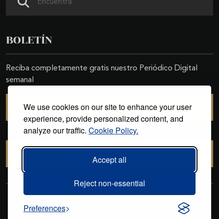
BOLETÍN
Reciba completamente gratis nuestro Periódico Digital
semanal
We use cookies on our site to enhance your user
SUSCRIBIRSE
experience, provide personalized content, and
analyze our traffic.
Cookie Policy.
CANCELAR SUSCRIPCIÓN
Accept all
Reject non-essential
Copyright © 2011-2026. Excelencias Gourmet. Todos los derechos
Preferences
reservados. Desarrollado por
Grupo Excelencias
.