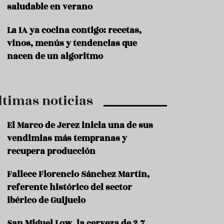
saludable en verano
P
r
La IA ya cocina contigo: recetas,
o
vinos, menús y tendencias que
d
u
nacen de un algoritmo
c
t
o
ltimas noticias
T
r
a
El Marco de Jerez inicia una de sus
d
vendimias más tempranas y
i
c
recupera producción
i
o
Fallece Florencio Sánchez Martín,
n
referente histórico del sector
e
s
ibérico de Guijuelo
R
San Miguel Low, la cerveza de 2,7