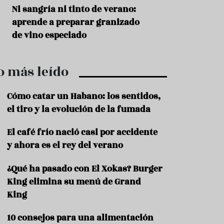
r
t
s
Ni sangría ni tinto de verano:
Aceitunas: el ape
r
o
aprende a preparar granizado
del verano
o
t
de vino especiado
u
r
i
o más leído
s
m
o
Cómo catar un Habano: los sentidos,
R
el tiro y la evolución de la fumada
e
c
El café frío nació casi por accidente
e
y ahora es el rey del verano
t
a
s
¿Qué ha pasado con El Xokas? Burger
King elimina su menú de Grand
S
a
King
l
u
10 consejos para una alimentación
d