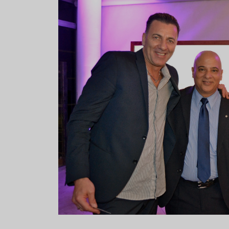
Aceitunas: el aperitivo estrella
Sopa fría d
del verano
que querrás
verano