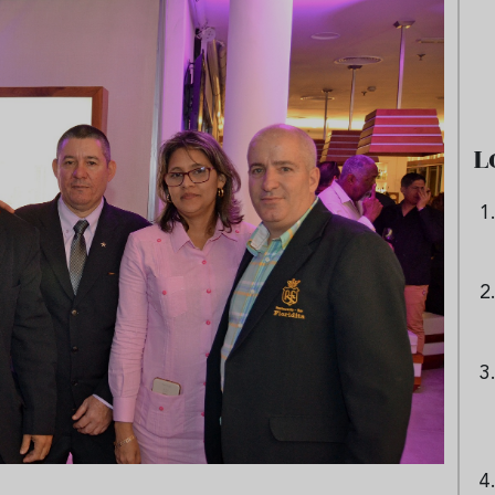
e sandía: el plato
Cinco cremas frías de verdura
 repetir todo el
que querrás repetir todo agost
L