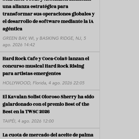
una alianza estratégica para
transformar sus operaciones globales y
el desarrollo de software mediante la IA
agéntica
GREEN BAY, WI, y BASKING RIDGE, NJ, 5
ago. 2026 14:42
Hard Rock Cafe y Coca-Cola® lanzan el
concurso musical Hard Rock Rising
para artistas emergentes
HOLLYWOOD, Florida, 4 ago. 2026 22:05
El Kavalan Solist Oloroso Sherry ha sido
galardonado con el premio Best of the
Best en la TWSC 2026
TAIPÉI, 4 ago. 2026 12:00
La cuota de mercado del aceite de palma