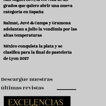
e
s
grados que quiere abrir una nueva
t
categoría en España
a
u
Raimat, Juvé & Camps y Gramona
r
a
adelantan a julio la vendimia por las
n
altas temperaturas
t
e
s
México conquista la plata y se
clasifica para la final de pastelería
F
de Lyon 2027
o
r
m
a
c
Descargue nuestras
i
ó
últimas revistas
n
C
o