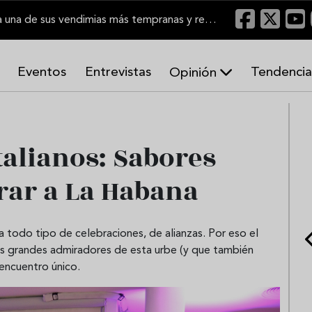
El Marco de Jerez inicia una de sus vendimias más tempranas y recupera producción
Eventos
Entrevistas
Tendencia
Opinión
A
r
m
o
talianos: Sabores
n
í
rar a La Habana
a
s
a todo tipo de celebraciones, de alianzas. Por eso el
 grandes admiradores de esta urbe (y que también
 encuentro único.