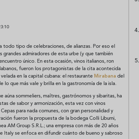
23:10
a todo tipo de celebraciones, de alianzas. Por eso el
 grandes admiradores de esta urbe (y que también
ncuentro único. En esta ocasión, vinos italianos, ron
abanos, fueron los protagonistas de la cita acontecida
velada en la capital cubana: el restaurante
Mirabana
del
 lo que más vale y brilla en la gastronomía de la isla.
ue aúna sommeliers, maîtres, gastrónomos y sibaritas, ha
stas de sabor y armonización, esta vez con vinos
. Cepas para nada comunes, con gran personalidad y
ración fueron la propuesta de la bodega Colli Liburni,
ránea AM Group S.R.L.; una empresa con más de 20 años
ike Italy se enfoca en difundir cuánto de bueno y sabroso