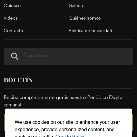
Quiosco
Galería
Videos
Quiénes somos
Contacto
Política de privacidad
Buscar
BOLETÍN
Reciba completamente gratis nuestro Periódico Digital
semanal
We use cookies on our site to enhance your user
SUSCRIBIRSE
experience, provide personalized content, and
analyze our traffic.
Cookie Policy.