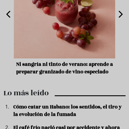
e
Ni sangría ni tinto de verano: aprende a
Acei
preparar granizado de vino especiado
vera
Lo más leído
Cómo catar un Habano: los sentidos, el tiro y
la evolución de la fumada
El café frío nació casi por accidente y ahora