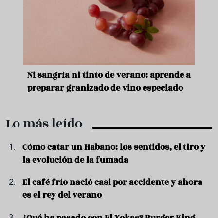
e
Ni sangría ni tinto de verano: aprende a
Acei
preparar granizado de vino especiado
vera
Lo más leído
Cómo catar un Habano: los sentidos, el tiro y
la evolución de la fumada
El café frío nació casi por accidente y ahora
es el rey del verano
¿Qué ha pasado con El Xokas? Burger King