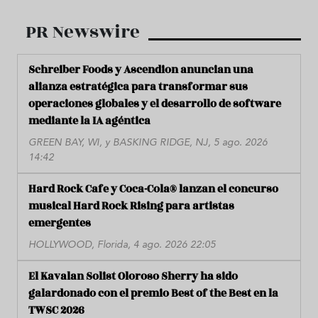
PR Newswire
Schreiber Foods y Ascendion anuncian una
alianza estratégica para transformar sus
operaciones globales y el desarrollo de software
mediante la IA agéntica
GREEN BAY, WI, y BASKING RIDGE, NJ, 5 ago. 2026
14:42
Hard Rock Cafe y Coca-Cola® lanzan el concurso
musical Hard Rock Rising para artistas
emergentes
HOLLYWOOD, Florida, 4 ago. 2026 22:05
El Kavalan Solist Oloroso Sherry ha sido
galardonado con el premio Best of the Best en la
TWSC 2026