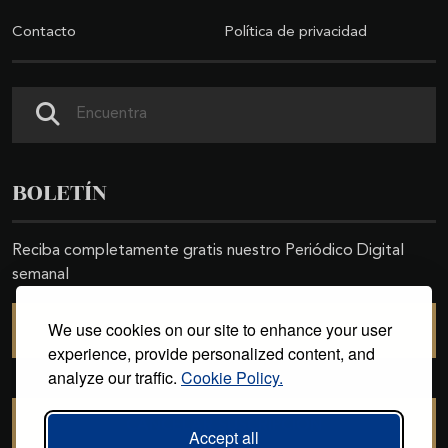
Contacto
Política de privacidad
Buscar
BOLETÍN
Reciba completamente gratis nuestro Periódico Digital
semanal
We use cookies on our site to enhance your user
SUSCRIBIRSE
experience, provide personalized content, and
analyze our traffic.
Cookie Policy.
CANCELAR SUSCRIPCIÓN
Accept all