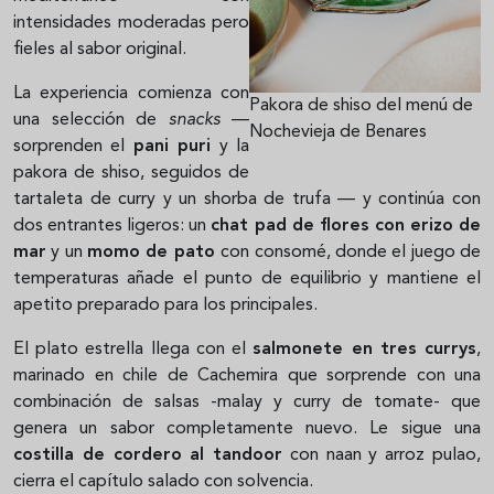
intensidades moderadas pero
fieles al sabor original.
La experiencia comienza con
Pakora de shiso del menú de
una selección de
snacks
—
Nochevieja de Benares
sorprenden el
pani puri
y la
pakora de shiso, seguidos de
tartaleta de curry y un shorba de trufa — y continúa con
dos entrantes ligeros: un
chat pad de flores con erizo de
mar
y un
momo de pato
con consomé, donde el juego de
temperaturas añade el punto de equilibrio y mantiene el
apetito preparado para los principales.
El plato estrella llega con el
salmonete en tres currys
,
marinado en chile de Cachemira que sorprende con una
combinación de salsas -malay y curry de tomate- que
genera un sabor completamente nuevo.
Le sigue una
costilla de cordero al tandoor
con naan y arroz pulao
,
cierra el capítulo salado con solvencia.