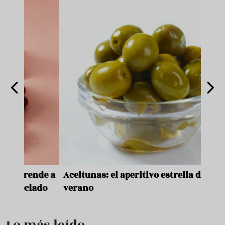
nde a
Aceitunas: el aperitivo estrella del
Sopa
ado
verano
quer