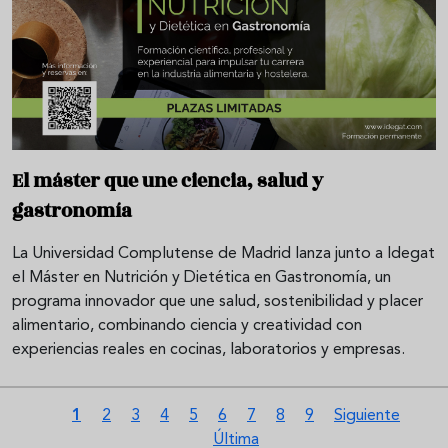
El máster que une ciencia, salud y
gastronomía
La Universidad Complutense de Madrid lanza junto a Idegat
el Máster en Nutrición y Dietética en Gastronomía, un
programa innovador que une salud, sostenibilidad y placer
alimentario, combinando ciencia y creatividad con
experiencias reales en cocinas, laboratorios y empresas.
Paginación
Página actual
Página
Página
Página
Página
Página
Página
Página
Página
Siguiente págin
Últi
1
2
3
4
5
6
7
8
9
Siguiente
Última