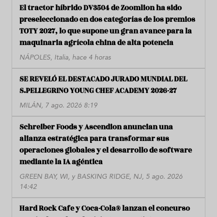
El tractor híbrido DV3504 de Zoomlion ha sido
preseleccionado en dos categorías de los premios
TOTY 2027, lo que supone un gran avance para la
maquinaria agrícola china de alta potencia
NÁPOLES, Italia, hace 4 horas
SE REVELÓ EL DESTACADO JURADO MUNDIAL DEL
S.PELLEGRINO YOUNG CHEF ACADEMY 2026-27
MILÁN, 7 ago. 2026 8:19
Schreiber Foods y Ascendion anuncian una
alianza estratégica para transformar sus
operaciones globales y el desarrollo de software
mediante la IA agéntica
GREEN BAY, WI, y BASKING RIDGE, NJ, 5 ago. 2026
14:42
Hard Rock Cafe y Coca-Cola® lanzan el concurso