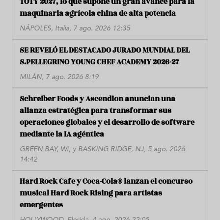
TOTY 2027, lo que supone un gran avance para la
maquinaria agrícola china de alta potencia
NÁPOLES, Italia, 7 ago. 2026 12:35
SE REVELÓ EL DESTACADO JURADO MUNDIAL DEL
S.PELLEGRINO YOUNG CHEF ACADEMY 2026-27
MILÁN, 7 ago. 2026 8:19
Schreiber Foods y Ascendion anuncian una
alianza estratégica para transformar sus
operaciones globales y el desarrollo de software
mediante la IA agéntica
GREEN BAY, WI, y BASKING RIDGE, NJ, 5 ago. 2026
14:42
Hard Rock Cafe y Coca-Cola® lanzan el concurso
musical Hard Rock Rising para artistas
emergentes
HOLLYWOOD, Florida, 4 ago. 2026 22:05