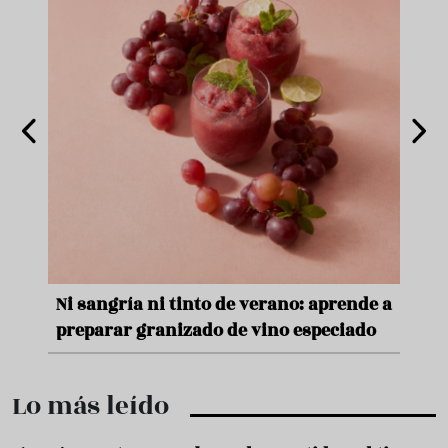
e
Ni sangría ni tinto de verano: aprende a
Acei
preparar granizado de vino especiado
vera
Lo más leído