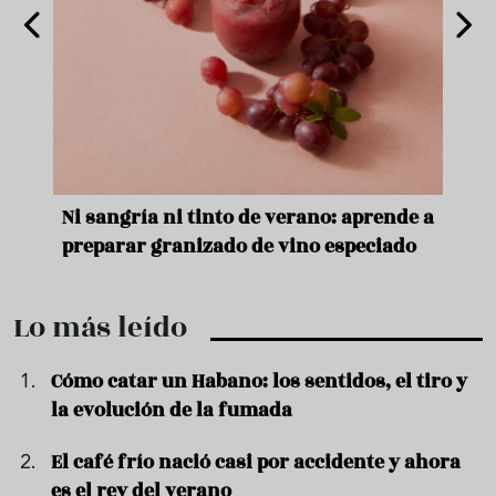
e
Ni sangría ni tinto de verano: aprende a
Acei
preparar granizado de vino especiado
vera
Lo más leído
Cómo catar un Habano: los sentidos, el tiro y
la evolución de la fumada
El café frío nació casi por accidente y ahora
es el rey del verano