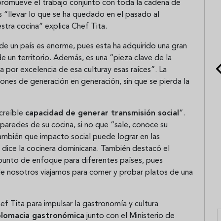
y promueve el trabajo conjunto con toda la cadena de
s “llevar lo que se ha quedado en el pasado al
estra cocina” explica Chef Tita.
 de un país es enorme, pues esta ha adquirido una gran
e un territorio. Además, es una “pieza clave de la
a por excelencia de esa culturay esas raíces”. La
iones de generación en generación, sin que se pierda la
ncreíble
capacidad de generar transmisión social
”.
paredes de su cocina, si no que “sale, conoce su
ambién que impacto social puede lograr en las
dice la cocinera dominicana. También destacó el
 punto de enfoque para diferentes países, pues
de nosotros viajamos para comer y probar platos de una
ef Tita para impulsar la gastronomía y cultura
plomacia gastronómica
junto con el Ministerio de