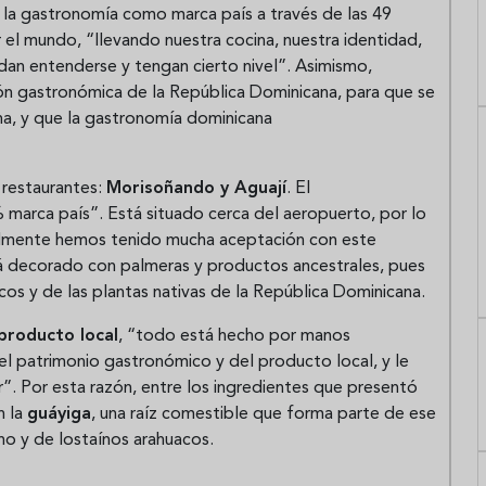
r la gastronomía como marca país a través de las 49
el mundo, “llevando nuestra cocina, nuestra identidad,
dan entenderse y tengan cierto nivel”. Asimismo,
ión gastronómica de la República Dominicana, para que se
na, y que la gastronomía dominicana
 restaurantes:
Morisoñando y Aguají
. El
 marca país”. Está situado cerca del aeropuerto, por lo
ealmente hemos tenido mucha aceptación con este
tá decorado con palmeras y productos ancestrales, pues
os y de las plantas nativas de la República Dominicana.
producto local
, “todo está hecho por manos
l patrimonio gastronómico y del producto local, y le
. Por esta razón, entre los ingredientes que presentó
n la
guáyiga
, una raíz comestible que forma parte de ese
no y de lostaínos arahuacos.