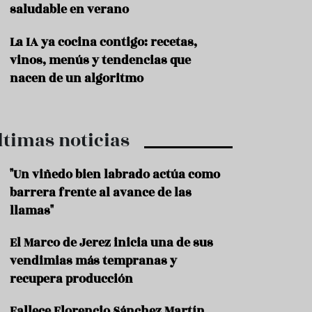
saludable en verano
P
r
La IA ya cocina contigo: recetas,
o
vinos, menús y tendencias que
d
u
nacen de un algoritmo
c
t
o
ltimas noticias
T
r
a
"Un viñedo bien labrado actúa como
d
barrera frente al avance de las
i
c
llamas"
i
o
El Marco de Jerez inicia una de sus
n
vendimias más tempranas y
e
s
recupera producción
R
Fallece Florencio Sánchez Martín,