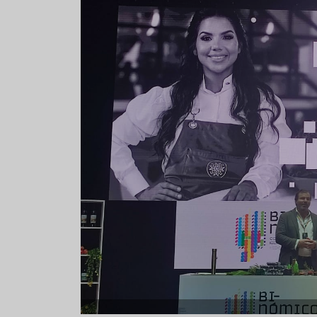
Aceitunas: el aperitivo estrella
Sopa fría d
del verano
que querrás
verano