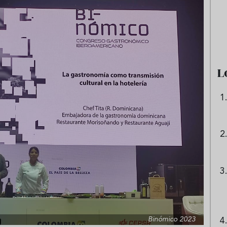
e sandía: el plato
Cinco cremas frías de verdura
 repetir todo el
que querrás repetir todo agost
L
Binómico 2023