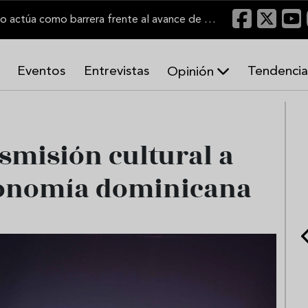
"Un viñedo bien labrado actúa como barrera frente al avance de las llamas"
Eventos
Entrevistas
Tendencia
Opinión
A
r
m
o
nsmisión cultural a
n
í
tronomía dominicana
a
s