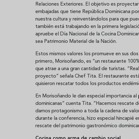
Relaciones Exteriores. El objetivo es proyecta
embajadas que tiene República Dominicana por 
nuestra cultura y reinventándolos para que pue
también está trabajando en la primera legislac
apruebe el Día Nacional de la Cocina Dominica
sea Patrimonio Material de la Nación.
Estos mismos valores los promueve en sus dos
primero, Morisoñando, es “un restaurante 100%
que atrae a una gran cantidad de turistas. “R
proyecto” señala Chef Tita. El restaurante es
quisieron rescatar todos los productos endémic
En Morisoñando le dan especial importancia al
dominicanas” cuenta Tita. “Hacemos rescate de
damos protagonismo a toda la cadena de valor”
durante la conferencia, hizo especial hincapié e
rescate del patrimonio gastronómico dominica
Cocina como arma de cambio social