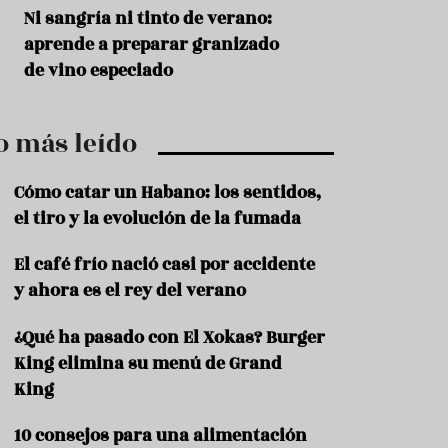
r
t
s
Ni sangría ni tinto de verano:
Aceitunas: el ape
r
o
aprende a preparar granizado
del verano
o
t
de vino especiado
u
r
i
o más leído
s
m
o
Cómo catar un Habano: los sentidos,
R
el tiro y la evolución de la fumada
e
c
El café frío nació casi por accidente
e
y ahora es el rey del verano
t
a
s
¿Qué ha pasado con El Xokas? Burger
King elimina su menú de Grand
S
a
King
l
u
10 consejos para una alimentación
d