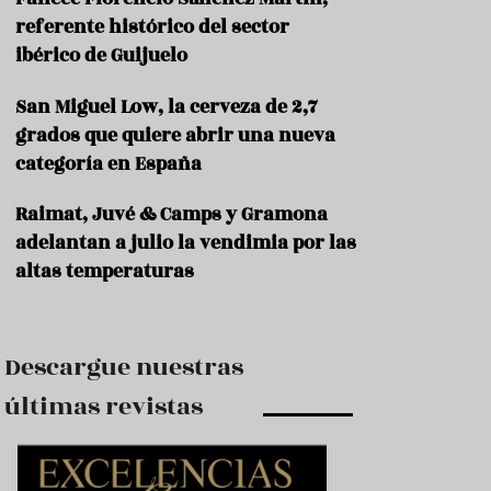
e
s
referente histórico del sector
t
ibérico de Guijuelo
a
u
San Miguel Low, la cerveza de 2,7
r
a
grados que quiere abrir una nueva
n
categoría en España
t
e
s
Raimat, Juvé & Camps y Gramona
adelantan a julio la vendimia por las
F
altas temperaturas
o
r
m
a
c
Descargue nuestras
i
ó
últimas revistas
n
C
o