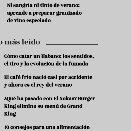
r
t
s
Ni sangría ni tinto de verano:
Aceitunas: el ape
r
o
aprende a preparar granizado
del verano
o
t
de vino especiado
u
r
i
o más leído
s
m
o
Cómo catar un Habano: los sentidos,
R
el tiro y la evolución de la fumada
e
c
El café frío nació casi por accidente
e
y ahora es el rey del verano
t
a
s
¿Qué ha pasado con El Xokas? Burger
King elimina su menú de Grand
S
a
King
l
u
10 consejos para una alimentación
d