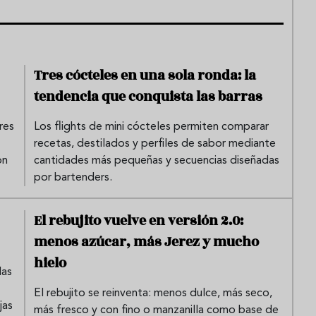
Tres cócteles en una sola ronda: la
tendencia que conquista las barras
res
Los flights de mini cócteles permiten comparar
recetas, destilados y perfiles de sabor mediante
on
cantidades más pequeñas y secuencias diseñadas
por bartenders.
El rebujito vuelve en versión 2.0:
menos azúcar, más Jerez y mucho
hielo
das
El rebujito se reinventa: menos dulce, más seco,
jas
más fresco y con fino o manzanilla como base de