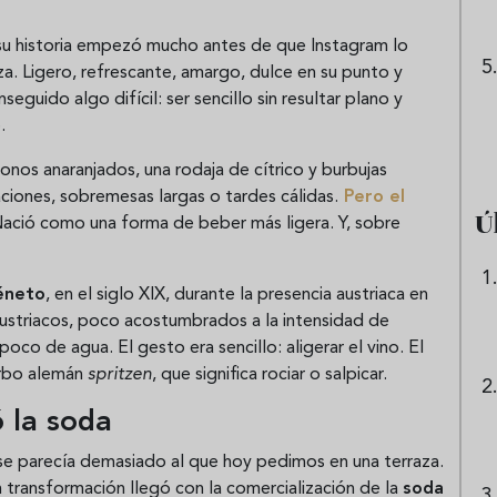
 su historia empezó mucho antes de que Instagram lo
za. Ligero, refrescante, amargo, dulce en su punto y
eguido algo difícil: ser sencillo sin resultar plano y
.
onos anaranjados, una rodaja de cítrico y burbujas
aciones, sobremesas largas o tardes cálidas.
Pero el
Ú
ació como una forma de beber más ligera. Y, sobre
éneto
, en el siglo XIX, durante la presencia austriaca en
 austriacos, poco acostumbrados a la intensidad de
poco de agua. El gesto era sencillo: aligerar el vino. El
erbo alemán
spritzen
, que significa rociar o salpicar.
ó la soda
se parecía demasiado al que hoy pedimos en una terraza.
n transformación llegó con la comercialización de la
soda