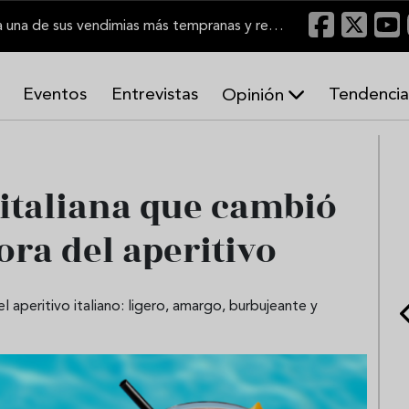
El Marco de Jerez inicia una de sus vendimias más tempranas y recupera producción
Eventos
Entrevistas
Tendencia
Opinión
A
r
m
o
 italiana que cambió
n
í
ora del aperitivo
a
s
l aperitivo italiano: ligero, amargo, burbujeante y