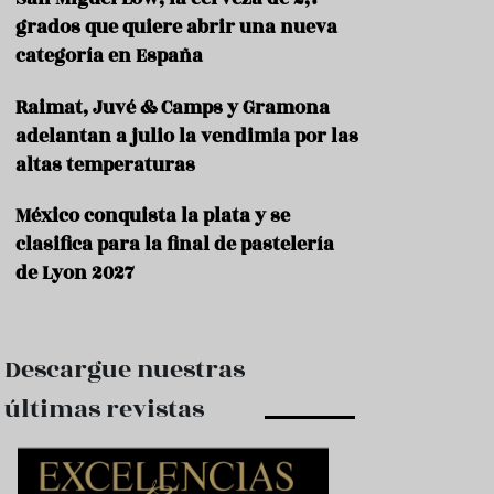
e
s
grados que quiere abrir una nueva
t
categoría en España
a
u
Raimat, Juvé & Camps y Gramona
r
a
adelantan a julio la vendimia por las
n
altas temperaturas
t
e
s
México conquista la plata y se
clasifica para la final de pastelería
F
de Lyon 2027
o
r
m
a
c
Descargue nuestras
i
ó
últimas revistas
n
C
o