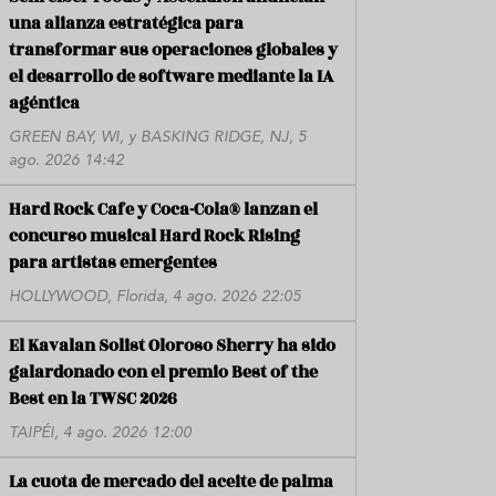
una alianza estratégica para
transformar sus operaciones globales y
el desarrollo de software mediante la IA
agéntica
GREEN BAY, WI, y BASKING RIDGE, NJ, 5
ago. 2026 14:42
Hard Rock Cafe y Coca-Cola® lanzan el
concurso musical Hard Rock Rising
para artistas emergentes
HOLLYWOOD, Florida, 4 ago. 2026 22:05
El Kavalan Solist Oloroso Sherry ha sido
galardonado con el premio Best of the
Best en la TWSC 2026
TAIPÉI, 4 ago. 2026 12:00
La cuota de mercado del aceite de palma