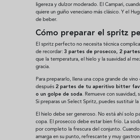
ligereza y dulzor moderado. El Campari, cuando
quiere un guiño veneciano más clásico. Y el Hug
de beber.
Cómo preparar el spritz p
El spritz perfecto no necesita técnica complica
de recordar:
3 partes de prosecco, 2 partes
que la temperatura, el hielo y la suavidad al mez
gracia.
Para prepararlo, llena una copa grande de vin
después
2 partes de tu aperitivo bitter fa
o un golpe de soda
. Remueve con suavidad, si
Si preparas un Select Spritz, puedes sustituir la
El hielo debe ser generoso. No está ahí solo pa
copa. El prosecco debe estar bien frío. La soda
por completo la frescura del conjunto. Cuando t
amarga en su punto, refrescante y muy gastro