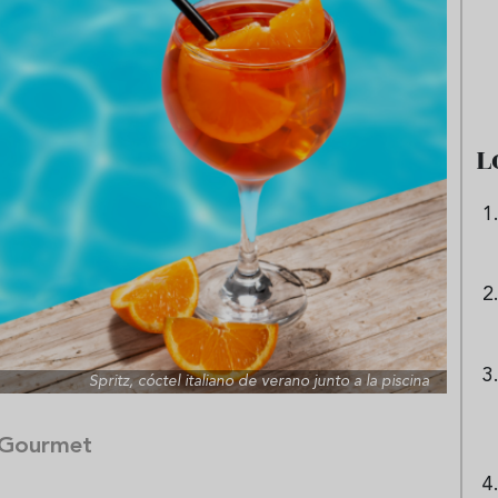
e sandía: el plato
Cinco cremas frías de verdura
 repetir todo el
que querrás repetir todo agost
L
Spritz, cóctel italiano de verano junto a la piscina
 Gourmet