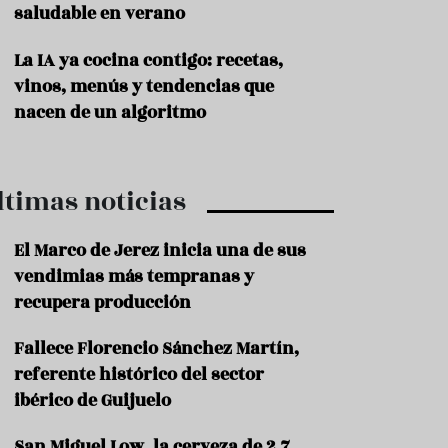
saludable en verano
P
r
La IA ya cocina contigo: recetas,
o
vinos, menús y tendencias que
d
u
nacen de un algoritmo
c
t
o
ltimas noticias
T
r
a
El Marco de Jerez inicia una de sus
d
vendimias más tempranas y
i
c
recupera producción
i
o
Fallece Florencio Sánchez Martín,
n
referente histórico del sector
e
s
ibérico de Guijuelo
R
San Miguel Low, la cerveza de 2,7