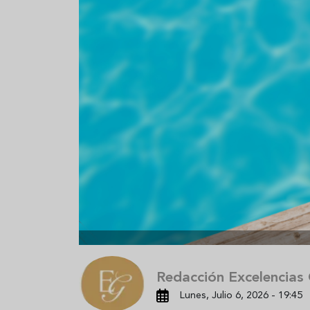
Aceitunas: el aperitivo estrella
Sopa fría d
del verano
que querrás
verano
Redacción Excelencias
Lunes, Julio 6, 2026 - 19:45