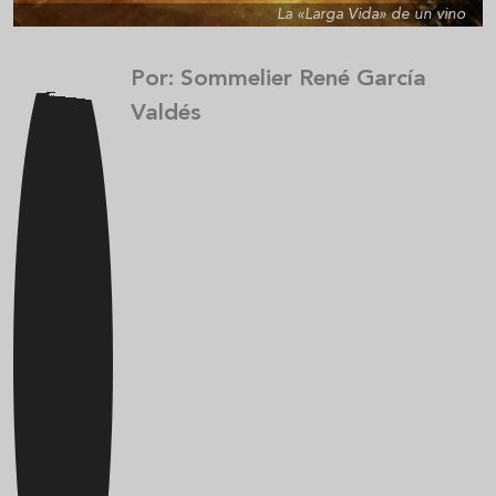
La «Larga Vida» de un vino
Por: Sommelier René García
Valdés