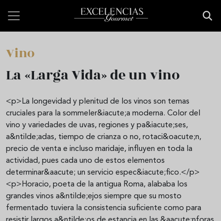
Pasar al contenido principal
Vino
La «Larga Vida» de un vino
<p>La longevidad y plenitud de los vinos son temas
cruciales para la sommeler&iacute;a moderna. Color del
vino y variedades de uvas, regiones y pa&iacute;ses,
a&ntilde;adas, tiempo de crianza o no, rotaci&oacute;n,
precio de venta e incluso maridaje, influyen en toda la
actividad, pues cada uno de estos elementos
determinar&aacute; un servicio espec&iacute;fico.</p>
<p>Horacio, poeta de la antigua Roma, alababa los
grandes vinos a&ntilde;ejos siempre que su mosto
fermentado tuviera la consistencia suficiente como para
resistir largos a&ntilde;os de estancia en las &aacute;nforas