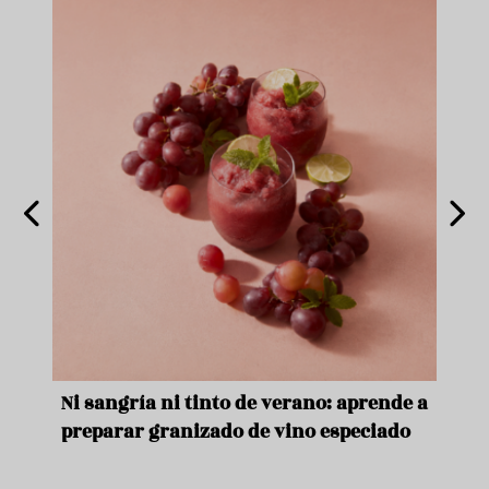
e
Ni sangría ni tinto de verano: aprende a
Acei
preparar granizado de vino especiado
vera