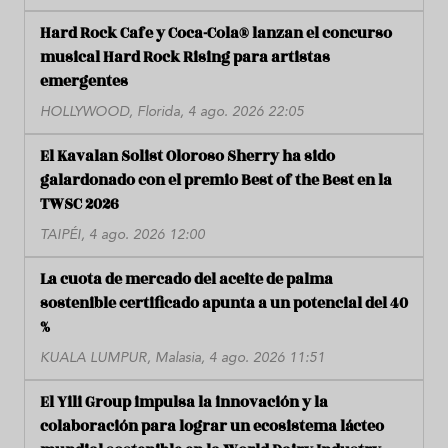
Hard Rock Cafe y Coca-Cola® lanzan el concurso
musical Hard Rock Rising para artistas
emergentes
HOLLYWOOD, Florida, 4 ago. 2026 22:05
El Kavalan Solist Oloroso Sherry ha sido
galardonado con el premio Best of the Best en la
TWSC 2026
TAIPÉI, 4 ago. 2026 12:00
La cuota de mercado del aceite de palma
sostenible certificado apunta a un potencial del 40
%
KUALA LUMPUR, Malasia, 4 ago. 2026 11:51
El Yili Group impulsa la innovación y la
colaboración para lograr un ecosistema lácteo