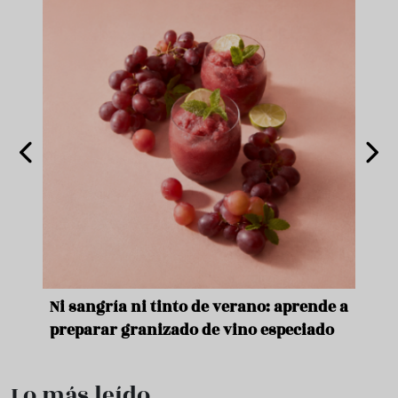
e
Ni sangría ni tinto de verano: aprende a
Acei
preparar granizado de vino especiado
vera
Lo más leído