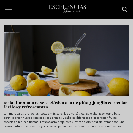
Skip to main content
Bienvenido a Excelencias Gourmet
De la limonada casera clásica a la de piña y jengibre: recetas
fáciles y refrescantes
La limonada es una de las recetas más sencillas y versátiles. Su elaboración como base
permite crear nuevas versiones con aromas y sabores diferentes al incorporar frutas,
especias o hierbas frescas. Estas cuatro propuestas invitan a disfrutar del verano con una
bebida natural, refrescante y fácil de preparar, ideal para compartir en cualquier ocasión.