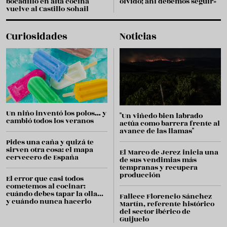
bocadillo en alta cocina
olvido; ahí debemos seguir»
vuelve al Castillo Sohail
Curiosidades
Noticias
Un niño inventó los polos… y
"Un viñedo bien labrado
cambió todos los veranos
actúa como barrera frente al
avance de las llamas"
Pides una caña y quizá te
sirven otra cosa: el mapa
El Marco de Jerez inicia una
cervecero de España
de sus vendimias más
tempranas y recupera
producción
El error que casi todos
cometemos al cocinar:
cuándo debes tapar la olla...
Fallece Florencio Sánchez
y cuándo nunca hacerlo
Martín, referente histórico
del sector ibérico de
Guijuelo