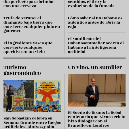
día perfecto para brindar
sentidos, el tiro y la
con una cerveza
evolución de la fumada
Trufa de verano: el
Cómo saber si un Habano es
diamante bajo tierra que
auténtico antes de abrir la
convierte cualquier plato en
caja
gourmet
El Manifiesto del
El ingrediente vasco que
Habanosommelier acerca el
convierte cualquier
habano a la inteligencia
aperitivo en un vicio
artificial
Turismo
Un vino, un sumiller
gastronómico
El Sueño de Bruno: la Bobal
centenaria que Álvaro Prieto
San Sebastián celebra su
hizo dialogar con el
Semana Grande entre fuegos
Brunello en Londres
artificiales, pintxos y alta