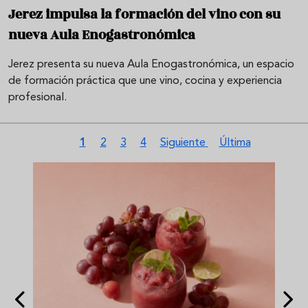
Jerez impulsa la formación del vino con su
nueva Aula Enogastronómica
Jerez presenta su nueva Aula Enogastronómica, un espacio
de formación práctica que une vino, cocina y experiencia
profesional.
Pagination
Current page
Page
Page
Page
Next page
Last page
1
2
3
4
Siguiente
Última