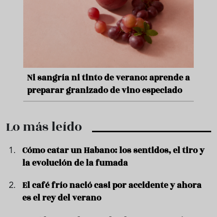
nde a
Aceitunas: el aperitivo estrella del
Sopa
ado
verano
quer
Lo más leído
Cómo catar un Habano: los sentidos, el tiro y
la evolución de la fumada
El café frío nació casi por accidente y ahora
es el rey del verano