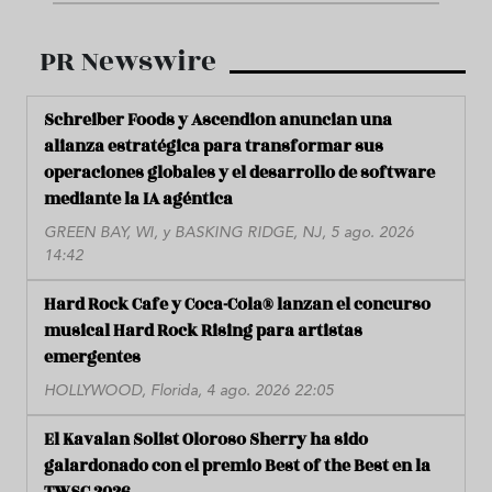
PR Newswire
Schreiber Foods y Ascendion anuncian una
alianza estratégica para transformar sus
operaciones globales y el desarrollo de software
mediante la IA agéntica
GREEN BAY, WI, y BASKING RIDGE, NJ, 5 ago. 2026
14:42
Hard Rock Cafe y Coca-Cola® lanzan el concurso
musical Hard Rock Rising para artistas
emergentes
HOLLYWOOD, Florida, 4 ago. 2026 22:05
El Kavalan Solist Oloroso Sherry ha sido
galardonado con el premio Best of the Best en la