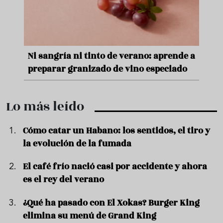
nde a
Aceitunas: el aperitivo estrella del
Sopa
ado
verano
quer
Lo más leído
Cómo catar un Habano: los sentidos, el tiro y
la evolución de la fumada
El café frío nació casi por accidente y ahora
es el rey del verano
¿Qué ha pasado con El Xokas? Burger King
elimina su menú de Grand King