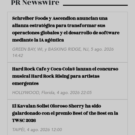
PR Newswire
Schreiber Foods y Ascendion anuncian una
alianza estratégica para transformar sus
operaciones globales y el desarrollo de software
mediante la IA agéntica
GREEN BAY, WI, y BASKING RIDGE, NJ, 5 ago. 2026
14:42
Hard Rock Cafe y Coca-Cola® lanzan el concurso
musical Hard Rock Rising para artistas
emergentes
HOLLYWOOD, Florida, 4 ago. 2026 22:05
El Kavalan Solist Oloroso Sherry ha sido
galardonado con el premio Best of the Best en la
TWSC 2026
TAIPÉI, 4 ago. 2026 12:00