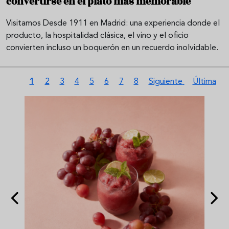
convertirse en el plato más memorable
Visitamos Desde 1911 en Madrid: una experiencia donde el
producto, la hospitalidad clásica, el vino y el oficio
convierten incluso un boquerón en un recuerdo inolvidable.
Pagination
Current page
Page
Page
Page
Page
Page
Page
Page
Next page
Last page
1
2
3
4
5
6
7
8
Siguiente
Última