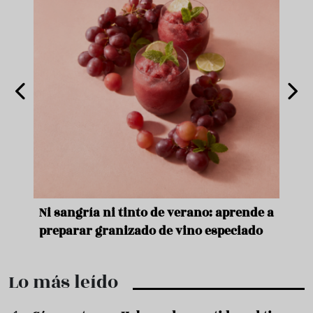
e
Ni sangría ni tinto de verano: aprende a
Acei
preparar granizado de vino especiado
vera
Lo más leído