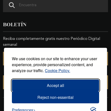
Search
BOLETÍN
Reciba completamente gratis nuestro Periódico Digital
semanal
We use cookies on our site to enhance your user
SUSCRIBIRSE
experience, provide personalized content, and
analyze our traffic.
Cookie Policy.
CANCELAR SUSCRIPCIÓN
Accept all
Reject non-essential
Copyright © 2011-2026. Excelencias Gourmet. Todos los derechos
Preferences
reservados. Desarrollado por
Grupo Excelencias
.