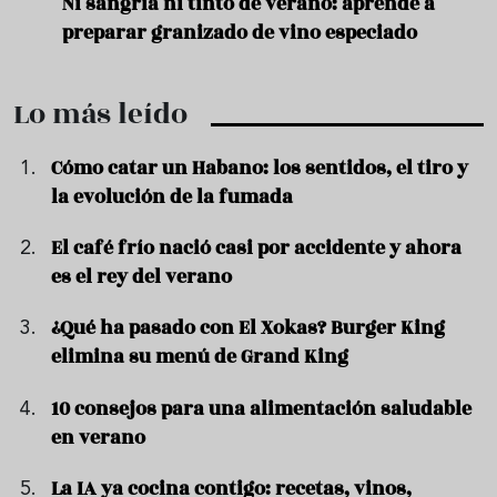
e
Ni sangría ni tinto de verano: aprende a
Acei
preparar granizado de vino especiado
vera
Lo más leído
Cómo catar un Habano: los sentidos, el tiro y
la evolución de la fumada
El café frío nació casi por accidente y ahora
es el rey del verano
¿Qué ha pasado con El Xokas? Burger King
elimina su menú de Grand King
10 consejos para una alimentación saludable
en verano
La IA ya cocina contigo: recetas, vinos,