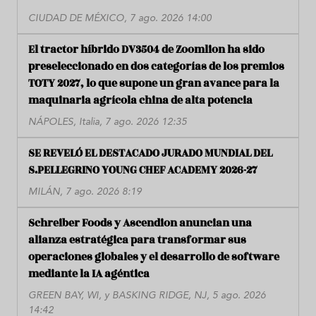
CIUDAD DE MÉXICO, 7 ago. 2026 14:00
El tractor híbrido DV3504 de Zoomlion ha sido
preseleccionado en dos categorías de los premios
TOTY 2027, lo que supone un gran avance para la
maquinaria agrícola china de alta potencia
NÁPOLES, Italia, 7 ago. 2026 12:35
SE REVELÓ EL DESTACADO JURADO MUNDIAL DEL
S.PELLEGRINO YOUNG CHEF ACADEMY 2026-27
MILÁN, 7 ago. 2026 8:19
Schreiber Foods y Ascendion anuncian una
alianza estratégica para transformar sus
operaciones globales y el desarrollo de software
mediante la IA agéntica
GREEN BAY, WI, y BASKING RIDGE, NJ, 5 ago. 2026
14:42