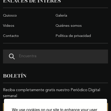
ENLACES DE INTERÉS
Quiosco
Galería
Videos
Quiénes somos
Contacto
Política de privacidad
Buscar
BOLETÍN
Reciba completamente gratis nuestro Periódico Digital
semanal
We use cookies on our site to enhance your user
SUSCRIBIRSE