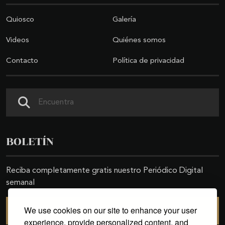
Quiosco
Galería
Videos
Quiénes somos
Contacto
Política de privacidad
Buscar
BOLETÍN
Reciba completamente gratis nuestro Periódico Digital
semanal
We use cookies on our site to enhance your user
SUSCRIBIRSE
experience, provide personalized content, and