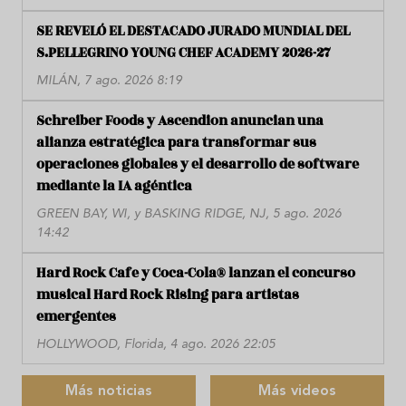
SE REVELÓ EL DESTACADO JURADO MUNDIAL DEL
S.PELLEGRINO YOUNG CHEF ACADEMY 2026-27
MILÁN, 7 ago. 2026 8:19
Schreiber Foods y Ascendion anuncian una
alianza estratégica para transformar sus
operaciones globales y el desarrollo de software
mediante la IA agéntica
GREEN BAY, WI, y BASKING RIDGE, NJ, 5 ago. 2026
14:42
Hard Rock Cafe y Coca-Cola® lanzan el concurso
musical Hard Rock Rising para artistas
emergentes
HOLLYWOOD, Florida, 4 ago. 2026 22:05
Más noticias
Más videos