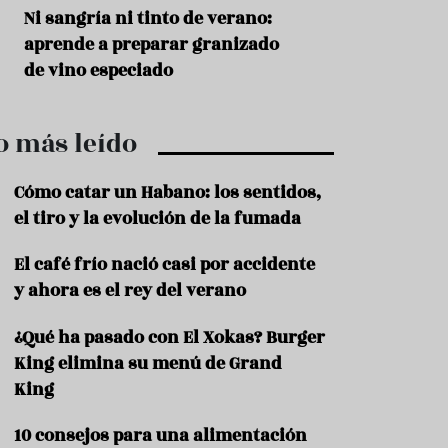
r
t
s
Ni sangría ni tinto de verano:
Aceitunas: el ape
r
o
aprende a preparar granizado
del verano
o
t
de vino especiado
u
r
i
o más leído
s
m
o
Cómo catar un Habano: los sentidos,
R
el tiro y la evolución de la fumada
e
c
El café frío nació casi por accidente
e
y ahora es el rey del verano
t
a
s
¿Qué ha pasado con El Xokas? Burger
King elimina su menú de Grand
S
a
King
l
u
10 consejos para una alimentación
d