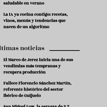
saludable en verano
P
r
La IA ya cocina contigo: recetas,
o
vinos, menús y tendencias que
d
u
nacen de un algoritmo
c
t
o
ltimas noticias
T
r
a
El Marco de Jerez inicia una de sus
d
vendimias más tempranas y
i
c
recupera producción
i
o
Fallece Florencio Sánchez Martín,
n
referente histórico del sector
e
s
ibérico de Guijuelo
R
San Miguel Low, la cerveza de 2,7