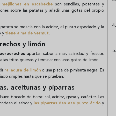
n
mejillones en escabeche
son sencillas, potentes y
llones sobre las patatas y añadir unas gotas del propio
a patata se mezcla con la acidez, el punto especiado y la
o y
tiene alma de vermut
.
erechos y limón
berberechos
aportan sabor a mar, salinidad y frescor.
tatas fritas gruesas y terminar con unas gotas de limón.
dir
ralladura de limón
o una pizca de pimienta negra. Es
ado simples hasta que se prueban.
as, aceitunas y piparras
buen bocado de barra: sal, acidez, grasa y carácter. Las
dondean el sabor y
las piparras dan ese punto ácido
y