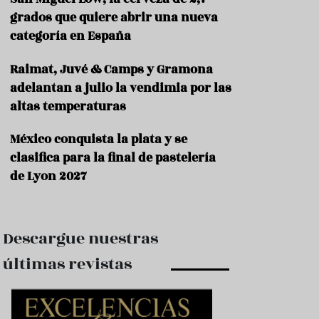
e
s
grados que quiere abrir una nueva
t
categoría en España
a
u
Raimat, Juvé & Camps y Gramona
r
a
adelantan a julio la vendimia por las
n
altas temperaturas
t
e
s
México conquista la plata y se
clasifica para la final de pastelería
F
de Lyon 2027
o
r
m
a
c
Descargue nuestras
i
ó
últimas revistas
n
C
o