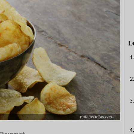
e sandía: el plato
Cinco cremas frías de verdura
 repetir todo el
que querrás repetir todo agost
L
patatas fritas con...