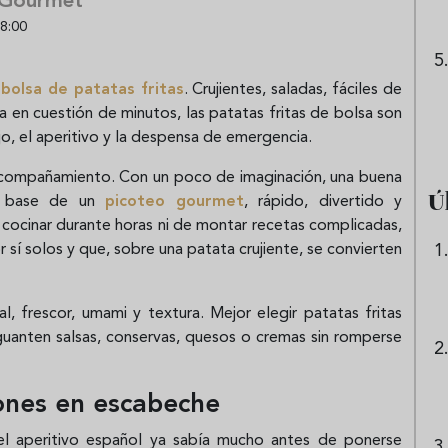
 Gourmet
8:00
a
bolsa de
patatas fritas
. Crujientes, saladas, fáciles de
 en cuestión de minutos, las patatas fritas de bolsa son
o, el aperitivo y la despensa de emergencia.
compañamiento. Con un poco de imaginación, una buena
Ú
la base de un
picoteo gourmet
, rápido, divertido y
ocinar durante horas ni de montar recetas complicadas,
 sí solos y que, sobre una patata crujiente, se convierten
sal, frescor, umami y textura. Mejor elegir patatas fritas
guanten salsas, conservas, quesos o cremas sin romperse
lones en escabeche
l aperitivo español ya sabía mucho antes de ponerse