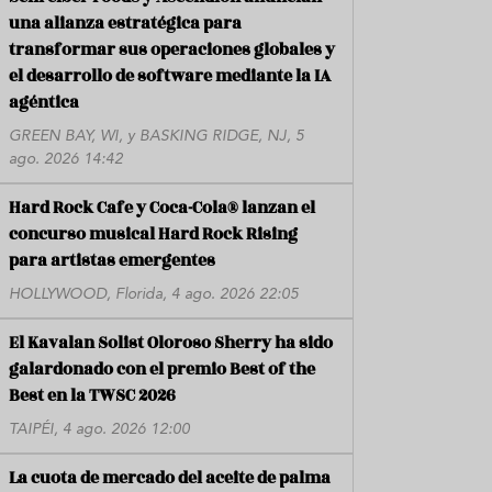
una alianza estratégica para
transformar sus operaciones globales y
el desarrollo de software mediante la IA
agéntica
GREEN BAY, WI, y BASKING RIDGE, NJ, 5
ago. 2026 14:42
Hard Rock Cafe y Coca-Cola® lanzan el
concurso musical Hard Rock Rising
para artistas emergentes
HOLLYWOOD, Florida, 4 ago. 2026 22:05
El Kavalan Solist Oloroso Sherry ha sido
galardonado con el premio Best of the
Best en la TWSC 2026
TAIPÉI, 4 ago. 2026 12:00
La cuota de mercado del aceite de palma