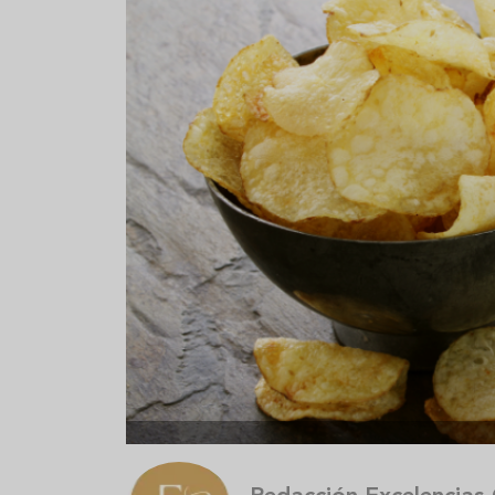
Aceitunas: el aperitivo estrella
Sopa fría d
del verano
que querrás
verano