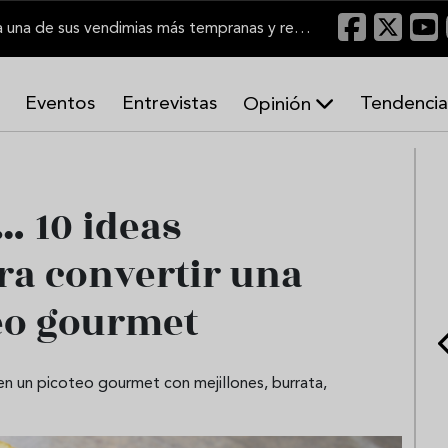
El Marco de Jerez inicia una de sus vendimias más tempranas y recupera producción
Eventos
Entrevistas
Tendencia
Opinión
A
r
m
o
… 10 ideas
n
í
ra convertir una
a
s
teo gourmet
en un picoteo gourmet con mejillones, burrata,