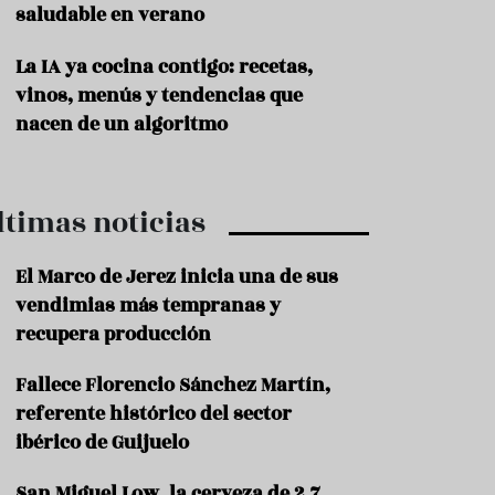
saludable en verano
P
r
La IA ya cocina contigo: recetas,
o
vinos, menús y tendencias que
d
u
nacen de un algoritmo
c
t
o
ltimas noticias
T
r
a
El Marco de Jerez inicia una de sus
d
vendimias más tempranas y
i
c
recupera producción
i
o
Fallece Florencio Sánchez Martín,
n
referente histórico del sector
e
s
ibérico de Guijuelo
R
San Miguel Low, la cerveza de 2,7