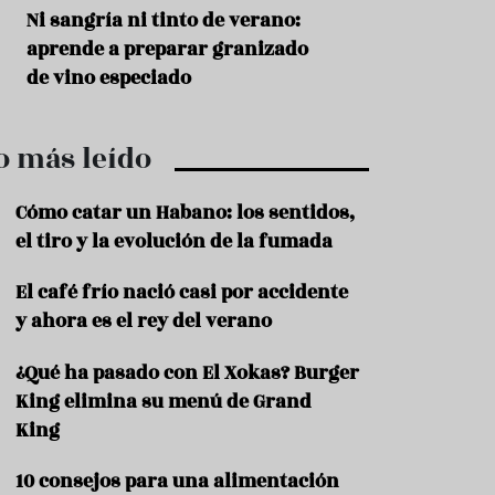
r
t
s
Ni sangría ni tinto de verano:
Aceitunas: el ape
r
o
aprende a preparar granizado
del verano
o
t
de vino especiado
u
r
i
o más leído
s
m
o
Cómo catar un Habano: los sentidos,
R
el tiro y la evolución de la fumada
e
c
El café frío nació casi por accidente
e
y ahora es el rey del verano
t
a
s
¿Qué ha pasado con El Xokas? Burger
King elimina su menú de Grand
S
a
King
l
u
10 consejos para una alimentación
d