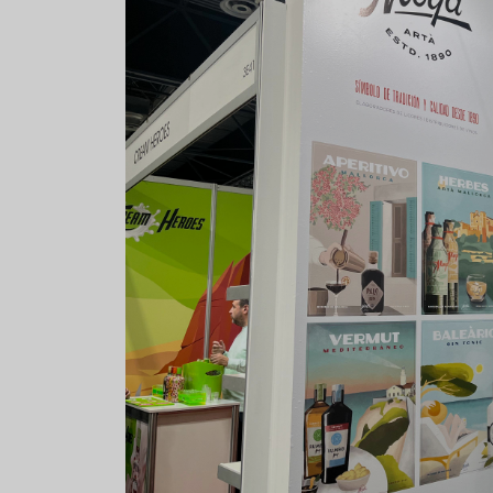
Aceitunas: el aperitivo estrella
Sopa fría d
del verano
que querrás
verano