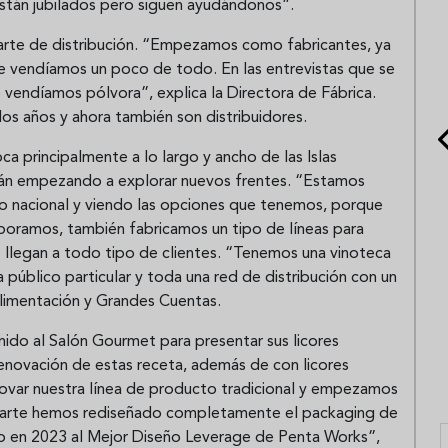
 están jubilados pero siguen ayudándonos”.
arte de distribución. “Empezamos como fabricantes, ya
 vendíamos un poco de todo. En las entrevistas que se
o vendíamos pólvora”, explica la Directora de Fábrica.
os años y ahora también son distribuidores.
a principalmente a lo largo y ancho de las Islas
tán empezando a explorar nuevos frentes. “Estamos
o nacional y viendo las opciones que tenemos, porque
laboramos, también fabricamos un tipo de líneas para
 llegan a todo tipo de clientes. “Tenemos una vinoteca
a público particular y toda una red de distribución con un
limentación y Grandes Cuentas.
ido al Salón Gourmet para presentar sus licores
enovación de estas receta, además de con licores
enovar nuestra línea de producto tradicional y empezamos
aparte hemos rediseñado completamente el packaging de
 en 2023 al Mejor Diseño Leverage de Penta Works”,