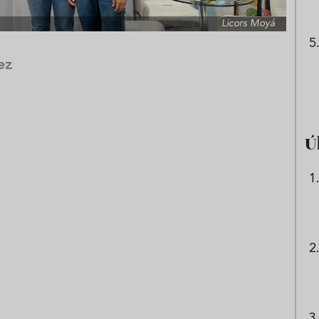
Licors Moyá
ez
Ú