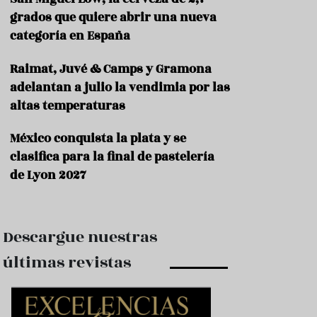
e
s
grados que quiere abrir una nueva
t
categoría en España
a
u
Raimat, Juvé & Camps y Gramona
r
a
adelantan a julio la vendimia por las
n
altas temperaturas
t
e
s
México conquista la plata y se
clasifica para la final de pastelería
F
de Lyon 2027
o
r
m
a
c
Descargue nuestras
i
ó
últimas revistas
n
C
o