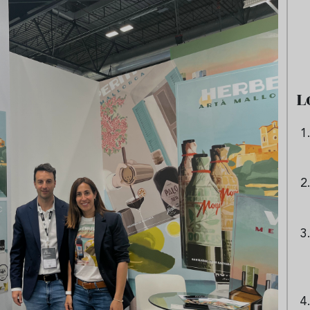
e sandía: el plato
Cinco cremas frías de verdura
 repetir todo el
que querrás repetir todo agost
L