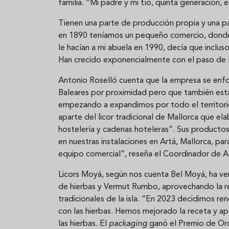
familia. “Mi padre y mi tío, quinta generación,
Tienen una parte de producción propia y una p
en 1890 teníamos un pequeño comercio, donde
le hacían a mi abuela en 1990, decía que inclus
Han crecido exponencialmente con el paso de l
Antonio Roselló cuenta que la empresa se enfoc
Baleares por proximidad pero que también es
empezando a expandirnos por todo el territori
aparte del licor tradicional de Mallorca que e
hostelería y cadenas hoteleras”. Sus productos
en nuestras instalaciones en Artá, Mallorca, par
equipo comercial”, reseña el Coordinador de A
Licors Moyá, según nos cuenta Bel Moyá, ha ven
de hierbas y Vermut Rumbo, aprovechando la r
tradicionales de la isla. “En 2023 decidimos r
con las hierbas. Hemos mejorado la receta y 
las hierbas. El
packaging
ganó el Premio de Oro