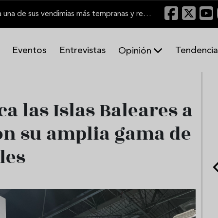
El Marco de Jerez inicia una de sus vendimias más tempranas y recupera producción
Eventos
Entrevistas
Tendencia
Opinión
A
r
m
o
a las Islas Baleares a
n
í
on su amplia gama de
a
s
les