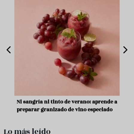
e
Ni sangría ni tinto de verano: aprende a
Acei
preparar granizado de vino especiado
vera
Lo más leído