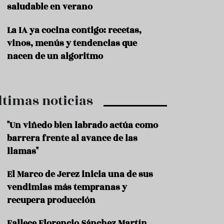
saludable en verano
P
r
La IA ya cocina contigo: recetas,
o
vinos, menús y tendencias que
d
u
nacen de un algoritmo
c
t
o
ltimas noticias
T
r
a
"Un viñedo bien labrado actúa como
d
barrera frente al avance de las
i
c
llamas"
i
o
El Marco de Jerez inicia una de sus
n
vendimias más tempranas y
e
s
recupera producción
R
Fallece Florencio Sánchez Martín,