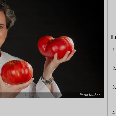
e sandía: el plato
Cinco cremas frías de verdura
 repetir todo el
que querrás repetir todo agost
L
Pepa Muñoz