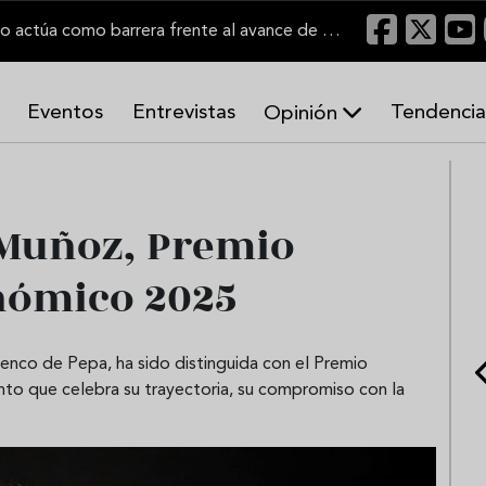
"Un viñedo bien labrado actúa como barrera frente al avance de las llamas"
Eventos
Entrevistas
Tendencia
Opinión
A
r
m
o
 Muñoz, Premio
n
í
nómico 2025
a
s
enco de Pepa, ha sido distinguida con el Premio
to que celebra su trayectoria, su compromiso con la