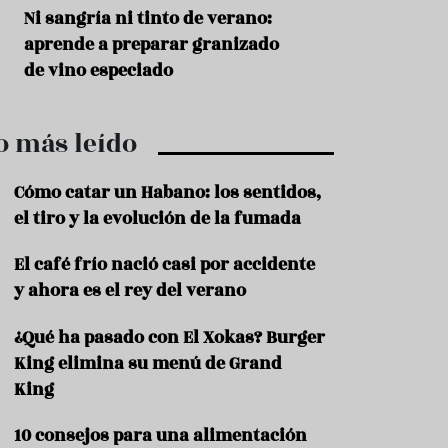
r
t
s
Ni sangría ni tinto de verano:
Aceitunas: el ape
r
o
aprende a preparar granizado
del verano
o
t
de vino especiado
u
r
i
o más leído
s
m
o
Cómo catar un Habano: los sentidos,
R
el tiro y la evolución de la fumada
e
c
El café frío nació casi por accidente
e
y ahora es el rey del verano
t
a
s
¿Qué ha pasado con El Xokas? Burger
King elimina su menú de Grand
S
a
King
l
u
10 consejos para una alimentación
d