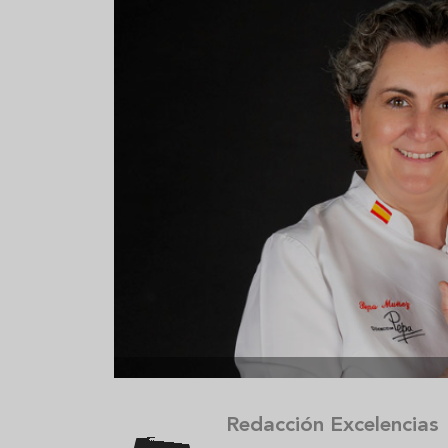
Aceitunas: el aperitivo estrella
Sopa fría d
del verano
que querrás
verano
Redacción Excelencias