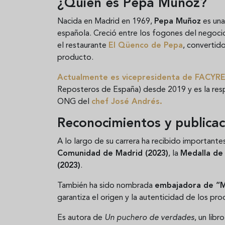
¿Quién es Pepa Muñoz?
Nacida en Madrid en 1969,
Pepa Muñoz
es una
española. Creció entre los fogones del negocio 
el restaurante
El Qüenco de Pepa
, convertido
producto.
Actualmente es vicepresidenta de
FACYR
Reposteros de España) desde 2019 y es la res
ONG del
chef José Andrés.
Reconocimientos y publicac
A lo largo de su carrera ha recibido important
Comunidad de Madrid (2023)
, la
Medalla de
(2023)
.
También ha sido nombrada
embajadora de “M
garantiza el origen y la autenticidad de los p
Es autora de
Un puchero de verdades
, un lib