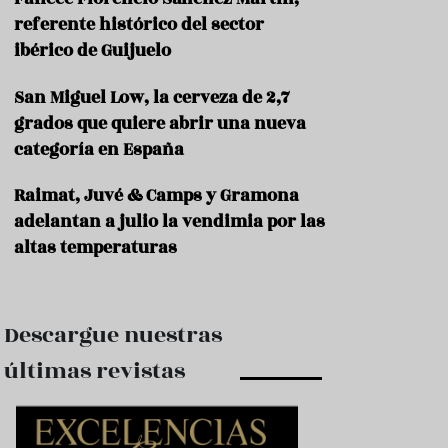
e
s
referente histórico del sector
t
ibérico de Guijuelo
a
u
San Miguel Low, la cerveza de 2,7
r
a
grados que quiere abrir una nueva
n
categoría en España
t
e
s
Raimat, Juvé & Camps y Gramona
adelantan a julio la vendimia por las
F
altas temperaturas
o
r
m
a
c
Descargue nuestras
i
ó
últimas revistas
n
C
o