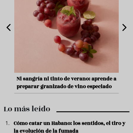
nde a
Aceitunas: el aperitivo estrella del
Sopa
ado
verano
quer
Lo más leído
Cómo catar un Habano: los sentidos, el tiro y
la evolución de la fumada