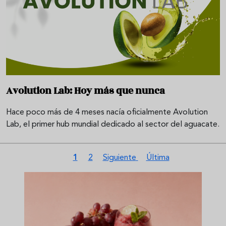
Avolution Lab: Hoy más que nunca
Hace poco más de 4 meses nacía oficialmente Avolution
Lab, el primer hub mundial dedicado al sector del aguacate.
Paginación
Página actual
Página
Siguiente página
Última página
1
2
Siguiente
Última