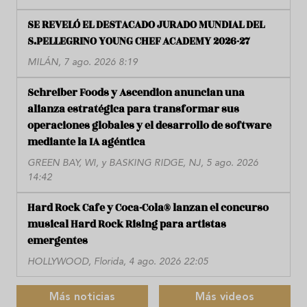
SE REVELÓ EL DESTACADO JURADO MUNDIAL DEL
S.PELLEGRINO YOUNG CHEF ACADEMY 2026-27
MILÁN, 7 ago. 2026 8:19
Schreiber Foods y Ascendion anuncian una
alianza estratégica para transformar sus
operaciones globales y el desarrollo de software
mediante la IA agéntica
GREEN BAY, WI, y BASKING RIDGE, NJ, 5 ago. 2026
14:42
Hard Rock Cafe y Coca-Cola® lanzan el concurso
musical Hard Rock Rising para artistas
emergentes
HOLLYWOOD, Florida, 4 ago. 2026 22:05
Más noticias
Más videos