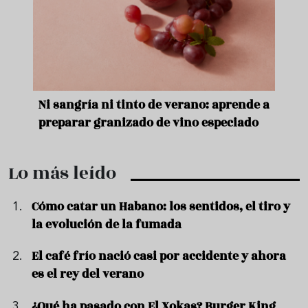
e
Ni sangría ni tinto de verano: aprende a
Acei
preparar granizado de vino especiado
vera
Lo más leído
Cómo catar un Habano: los sentidos, el tiro y
la evolución de la fumada
El café frío nació casi por accidente y ahora
es el rey del verano
¿Qué ha pasado con El Xokas? Burger King