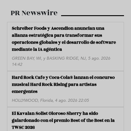
PR Newswire
Schreiber Foods y Ascendion anuncian una
alianza estratégica para transformar sus
operaciones globales y el desarrollo de software
mediante la IA agéntica
GREEN BAY, WI, y BASKING RIDGE, NJ, 5 ago. 2026
14:42
Hard Rock Cafe y Coca-Cola® lanzan el concurso
musical Hard Rock Rising para artistas
emergentes
HOLLYWOOD, Florida, 4 ago. 2026 22:05
El Kavalan Solist Oloroso Sherry ha sido
galardonado con el premio Best of the Best en la
TWSC 2026