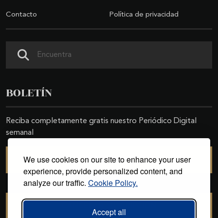
Contacto
Política de privacidad
Buscar
BOLETÍN
Reciba completamente gratis nuestro Periódico Digital
semanal
We use cookies on our site to enhance your user
SUSCRIBIRSE
experience, provide personalized content, and
analyze our traffic.
Cookie Policy.
CANCELAR SUSCRIPCIÓN
Accept all