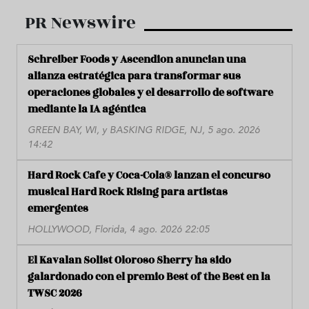
PR Newswire
Schreiber Foods y Ascendion anuncian una
alianza estratégica para transformar sus
operaciones globales y el desarrollo de software
mediante la IA agéntica
GREEN BAY, WI, y BASKING RIDGE, NJ, 5 ago. 2026
14:42
Hard Rock Cafe y Coca-Cola® lanzan el concurso
musical Hard Rock Rising para artistas
emergentes
HOLLYWOOD, Florida, 4 ago. 2026 22:05
El Kavalan Solist Oloroso Sherry ha sido
galardonado con el premio Best of the Best en la
TWSC 2026