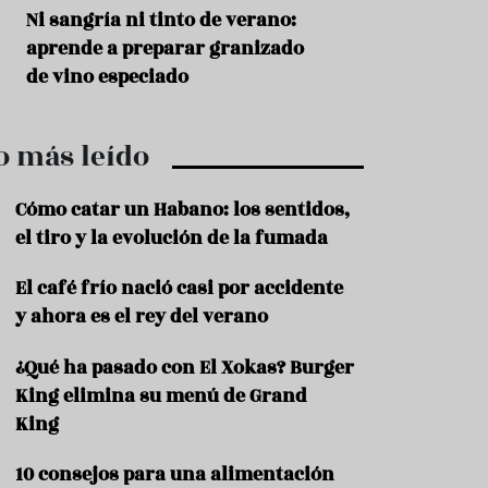
r
t
s
Ni sangría ni tinto de verano:
Aceitunas: el ape
r
o
aprende a preparar granizado
del verano
o
t
de vino especiado
u
r
i
o más leído
s
m
o
Cómo catar un Habano: los sentidos,
R
el tiro y la evolución de la fumada
e
c
El café frío nació casi por accidente
e
y ahora es el rey del verano
t
a
s
¿Qué ha pasado con El Xokas? Burger
King elimina su menú de Grand
S
a
King
l
u
10 consejos para una alimentación
d