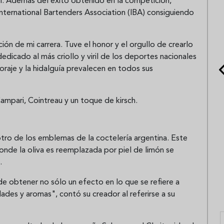
l. Además del éxito obtenido en la competición,
 International Bartenders Association (IBA) consiguiendo
ión de mi carrera. Tuve el honor y el orgullo de crearlo
edicado al más criollo y viril de los deportes nacionales
 coraje y la hidalguía prevalecen en todos sus
ampari, Cointreau y un toque de kirsch.
 otro de los emblemas de la coctelería argentina. Este
onde la oliva es reemplazada por piel de limón se
.
e obtener no sólo un efecto en lo que se refiere a
des y aromas", contó su creador al referirse a su