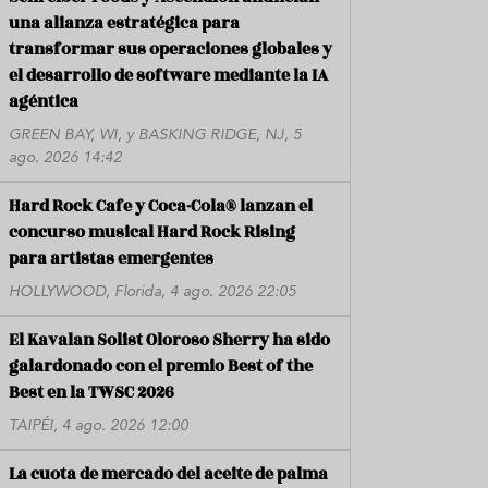
una alianza estratégica para
transformar sus operaciones globales y
el desarrollo de software mediante la IA
agéntica
GREEN BAY, WI, y BASKING RIDGE, NJ, 5
ago. 2026 14:42
Hard Rock Cafe y Coca-Cola® lanzan el
concurso musical Hard Rock Rising
para artistas emergentes
HOLLYWOOD, Florida, 4 ago. 2026 22:05
El Kavalan Solist Oloroso Sherry ha sido
galardonado con el premio Best of the
Best en la TWSC 2026
TAIPÉI, 4 ago. 2026 12:00
La cuota de mercado del aceite de palma