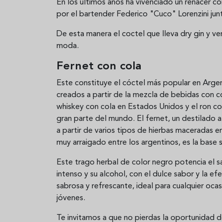
En los últimos años ha vivenciado un renacer c
por el bartender Federico "Cuco" Lorenzini jun
De esta manera el coctel que lleva dry gin y 
moda.
Fernet con cola
Este constituye el cóctel más popular en Argent
creados a partir de la mezcla de bebidas con c
whiskey con cola en Estados Unidos y el ron c
gran parte del mundo. El fernet, un destilado a
a partir de varios tipos de hierbas maceradas 
muy arraigado entre los argentinos, es la base
Este trago herbal de color negro potencia el 
intenso y su alcohol, con el dulce sabor y la ef
sabrosa y refrescante, ideal para cualquier oca
jóvenes.
Te invitamos a que no pierdas la oportunidad d