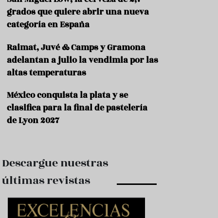
e
s
grados que quiere abrir una nueva
t
categoría en España
a
u
Raimat, Juvé & Camps y Gramona
r
a
adelantan a julio la vendimia por las
n
altas temperaturas
t
e
s
México conquista la plata y se
clasifica para la final de pastelería
F
de Lyon 2027
o
r
m
a
c
Descargue nuestras
i
ó
últimas revistas
n
C
o