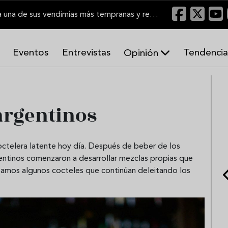
El Marco de Jerez inicia una de sus vendimias más tempranas y recupera producción
Eventos
Entrevistas
Tendencia
Opinión
A
r
m
o
 argentinos
n
í
a
s
octelera latente hoy día. Después de beber de los
rgentinos comenzaron a desarrollar mezclas propias que
ntamos algunos cocteles que continúan deleitando los