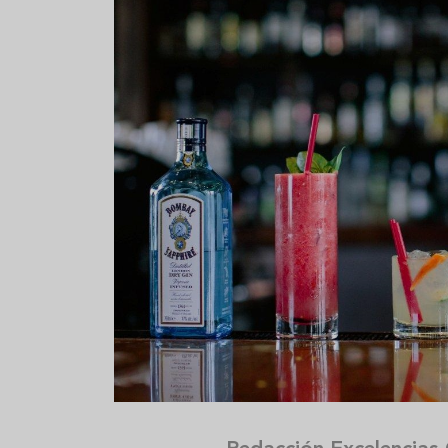
Aceitunas: el aperitivo estrella
Sopa fría d
del verano
que querrás
verano