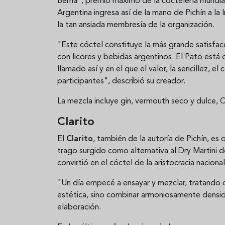
Berna", premio máximo de la coctelería mundia
Argentina ingresa así de la mano de Pichín a la
la tan ansiada membresía de la organización.
"Este cóctel constituye la más grande satisfacc
con licores y bebidas argentinos. El Pato está d
llamado así y en el que el valor, la sencillez, el
participantes", describió su creador.
La mezcla incluye gin, vermouth seco y dulce, C
Clarito
El
Clarito
, también de la autoría de Pichín, es
trago surgido como alternativa al Dry Martini d
convirtió en el cóctel de la aristocracia nacional
"Un día empecé a ensayar y mezclar, tratando d
estética, sino combinar armoniosamente densida
elaboración.