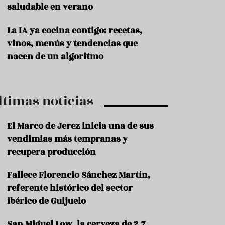
saludable en verano
P
r
La IA ya cocina contigo: recetas,
o
vinos, menús y tendencias que
d
u
nacen de un algoritmo
c
t
o
ltimas noticias
T
r
a
El Marco de Jerez inicia una de sus
d
vendimias más tempranas y
i
c
recupera producción
i
o
Fallece Florencio Sánchez Martín,
n
referente histórico del sector
e
s
ibérico de Guijuelo
R
San Miguel Low, la cerveza de 2,7