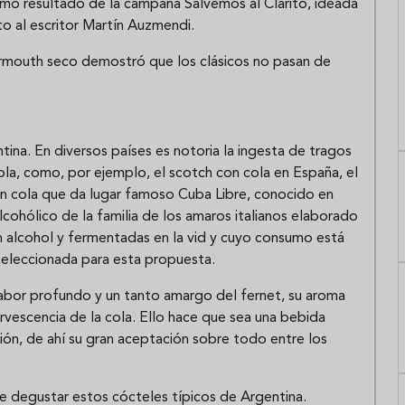
omo resultado de la campaña Salvemos al Clarito, ideada
to al escritor Martín Auzmendi.
vermouth seco demostró que los clásicos no pasan de
ina. En diversos países es notoria la ingesta de tragos
ola, como, por ejemplo, el scotch con cola en España, el
on cola que da lugar famoso Cuba Libre, conocido en
lcohólico de la familia de los amaros italianos elaborado
en alcohol y fermentadas en la vid y cuyo consumo está
 seleccionada para esta propuesta.
sabor profundo y un tanto amargo del fernet, su aroma
ervescencia de la cola. Ello hace que sea una bebida
sión, de ahí su gran aceptación sobre todo entre los
e degustar estos cócteles típicos de Argentina.