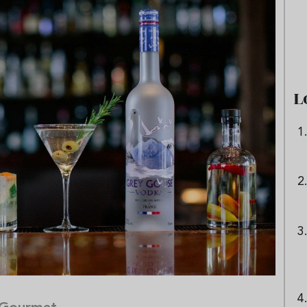
e sandía: el plato
Cinco cremas frías de verdura
 repetir todo el
que querrás repetir todo agost
L