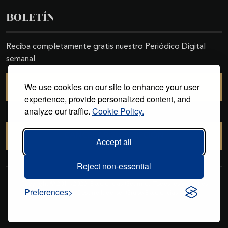
BOLETÍN
Reciba completamente gratis nuestro Periódico Digital
semanal
We use cookies on our site to enhance your user
SUSCRIBIRSE
experience, provide personalized content, and
analyze our traffic.
Cookie Policy.
CANCELAR SUSCRIPCIÓN
Accept all
Reject non-essential
Copyright © 2011-2026. Excelencias Gourmet. Todos los derechos
Preferences
reservados. Desarrollado por
Grupo Excelencias
.