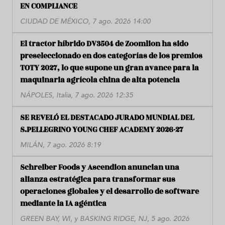
EN COMPLIANCE
CIUDAD DE MÉXICO, 7 ago. 2026 14:00
El tractor híbrido DV3504 de Zoomlion ha sido
preseleccionado en dos categorías de los premios
TOTY 2027, lo que supone un gran avance para la
maquinaria agrícola china de alta potencia
NÁPOLES, Italia, 7 ago. 2026 12:35
SE REVELÓ EL DESTACADO JURADO MUNDIAL DEL
S.PELLEGRINO YOUNG CHEF ACADEMY 2026-27
MILÁN, 7 ago. 2026 8:19
Schreiber Foods y Ascendion anuncian una
alianza estratégica para transformar sus
operaciones globales y el desarrollo de software
mediante la IA agéntica
GREEN BAY, WI, y BASKING RIDGE, NJ, 5 ago. 2026