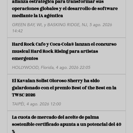
alianza estratégica para transformar sus
operaciones globales y el desarrollo de software
mediante la IA agéntica
GREEN BAY, WI, y BASKING RIDGE, NJ, 5 ago. 2026
14:42
Hard Rock Cafe y Coca-Cola® lanzan el concurso
musical Hard Rock Rising para artistas
emergentes
HOLLYWOOD, Florida, 4 ago. 2026 22:05
El Kavalan Solist Oloroso Sherry ha sido
galardonado con el premio Best of the Best en la
TWSC 2026
TAIPÉI, 4 ago. 2026 12:00
La cuota de mercado del aceite de palma
sostenible certificado apunta a un potencial del 40
%