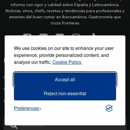
informa con rigor y calidad sobre España y Latinoamérica.
Noticias, vinos, chefs, recetas y tendencias para profesionales y
amantes del buen comer en Iberoamérica. Gastronomía que
cruza fronteras.
We use cookies on our site to enhance your user
experience, provide personalized content, and
ENLACES DE INTERÉS
analyze our traffic.
Cookie Policy.
Quiosco
Galería
Accept all
Videos
Quiénes somos
Reject non-essential
Contacto
Política de privacidad
Preferences
Buscar