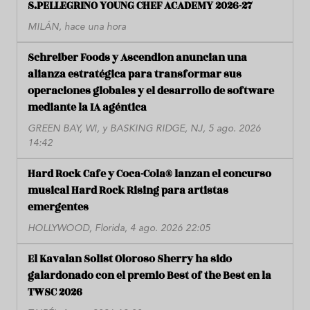
S.PELLEGRINO YOUNG CHEF ACADEMY 2026-27
MILÁN, hace una hora
Schreiber Foods y Ascendion anuncian una
alianza estratégica para transformar sus
operaciones globales y el desarrollo de software
mediante la IA agéntica
GREEN BAY, WI, y BASKING RIDGE, NJ, 5 ago. 2026
14:42
Hard Rock Cafe y Coca-Cola® lanzan el concurso
musical Hard Rock Rising para artistas
emergentes
HOLLYWOOD, Florida, 4 ago. 2026 22:05
El Kavalan Solist Oloroso Sherry ha sido
galardonado con el premio Best of the Best en la
TWSC 2026