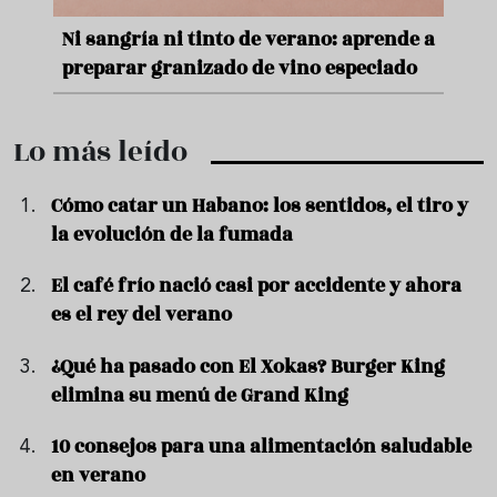
nde a
Aceitunas: el aperitivo estrella del
Sopa
ado
verano
quer
Lo más leído
Cómo catar un Habano: los sentidos, el tiro y
la evolución de la fumada
El café frío nació casi por accidente y ahora
es el rey del verano
¿Qué ha pasado con El Xokas? Burger King
elimina su menú de Grand King
10 consejos para una alimentación saludable
en verano