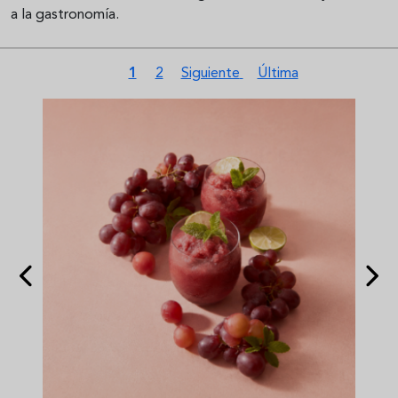
a la gastronomía.
Paginación
Página actual
Página
Siguiente página
Última página
1
2
Siguiente
Última