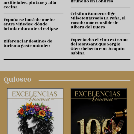
Brunello en Londres
artificiales, pintxos y alta
cocina
Cristina Romero elige
Milsetentayseis La Peña, el
España se hará de noche
rosado más sensible de
entre viñedos: dónde
Ribera del Duero
brindar durante el eclipse
Espectacle: el vino extremo
Diferenciar destinos de
del Montsant que Sergio
turismo gastronómico
Otero bebería con Joaquín
Sabina
Quiosco