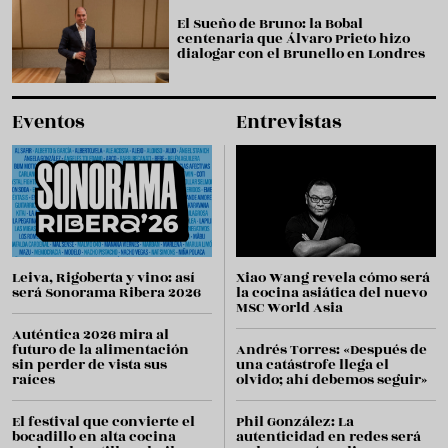
El Sueño de Bruno: la Bobal
centenaria que Álvaro Prieto hizo
dialogar con el Brunello en Londres
Eventos
Entrevistas
Leiva, Rigoberta y vino: así
Xiao Wang revela cómo será
será Sonorama Ribera 2026
la cocina asiática del nuevo
MSC World Asia
Auténtica 2026 mira al
futuro de la alimentación
Andrés Torres: «Después de
sin perder de vista sus
una catástrofe llega el
raíces
olvido; ahí debemos seguir»
El festival que convierte el
Phil González: La
bocadillo en alta cocina
autenticidad en redes será