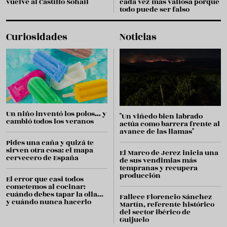
vuelve al Castillo Sohail
cada vez más valiosa porque
todo puede ser falso
Curiosidades
Noticias
Un niño inventó los polos… y
"Un viñedo bien labrado
cambió todos los veranos
actúa como barrera frente al
avance de las llamas"
Pides una caña y quizá te
sirven otra cosa: el mapa
El Marco de Jerez inicia una
cervecero de España
de sus vendimias más
tempranas y recupera
producción
El error que casi todos
cometemos al cocinar:
cuándo debes tapar la olla...
Fallece Florencio Sánchez
y cuándo nunca hacerlo
Martín, referente histórico
del sector ibérico de
Guijuelo