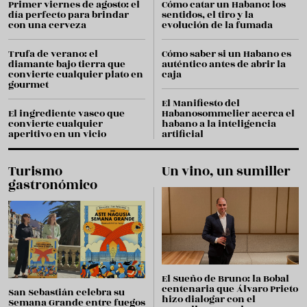
Primer viernes de agosto: el
Cómo catar un Habano: los
día perfecto para brindar
sentidos, el tiro y la
con una cerveza
evolución de la fumada
Trufa de verano: el
Cómo saber si un Habano es
diamante bajo tierra que
auténtico antes de abrir la
convierte cualquier plato en
caja
gourmet
El Manifiesto del
El ingrediente vasco que
Habanosommelier acerca el
convierte cualquier
habano a la inteligencia
aperitivo en un vicio
artificial
Turismo
Un vino, un sumiller
gastronómico
El Sueño de Bruno: la Bobal
centenaria que Álvaro Prieto
San Sebastián celebra su
hizo dialogar con el
Semana Grande entre fuegos