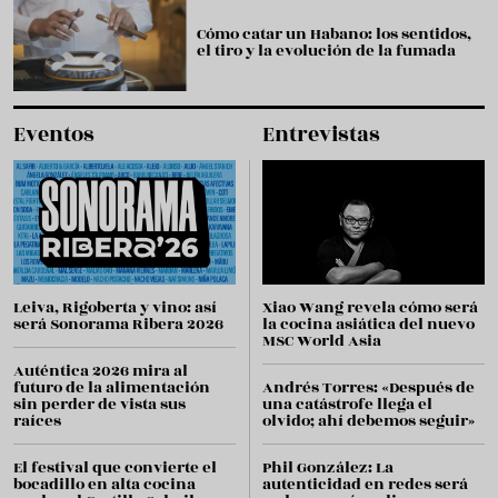
Cómo catar un Habano: los sentidos,
el tiro y la evolución de la fumada
Eventos
Entrevistas
Leiva, Rigoberta y vino: así
Xiao Wang revela cómo será
será Sonorama Ribera 2026
la cocina asiática del nuevo
MSC World Asia
Auténtica 2026 mira al
futuro de la alimentación
Andrés Torres: «Después de
sin perder de vista sus
una catástrofe llega el
raíces
olvido; ahí debemos seguir»
El festival que convierte el
Phil González: La
bocadillo en alta cocina
autenticidad en redes será