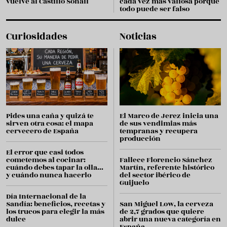
vuelve al Castillo Sohail
cada vez más valiosa porque
todo puede ser falso
Curiosidades
Noticias
Pides una caña y quizá te
El Marco de Jerez inicia una
sirven otra cosa: el mapa
de sus vendimias más
cervecero de España
tempranas y recupera
producción
El error que casi todos
cometemos al cocinar:
Fallece Florencio Sánchez
cuándo debes tapar la olla...
Martín, referente histórico
y cuándo nunca hacerlo
del sector ibérico de
Guijuelo
Día Internacional de la
Sandía: beneficios, recetas y
San Miguel Low, la cerveza
los trucos para elegir la más
de 2,7 grados que quiere
dulce
abrir una nueva categoría en
España