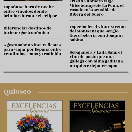
Cristina Romero elige
Milsetentayseis La Peña, el
España se hará de noche
rosado más sensible de
entre viñedos: dónde
Ribera del Duero
brindar durante el eclipse
Espectacle: el vino extremo
Diferenciar destinos de
del Montsant que Sergio
turismo gastronómico
Otero bebería con Joaquín
Sabina
Agosto sabe a vino: 12 fiestas
para viajar por España entre
Sobajanera y Laila Sala: el
vendimias, catas y tradición
vino de pasto que una
gallega con alma gaditana
no quiere dejar escapar
Quiosco